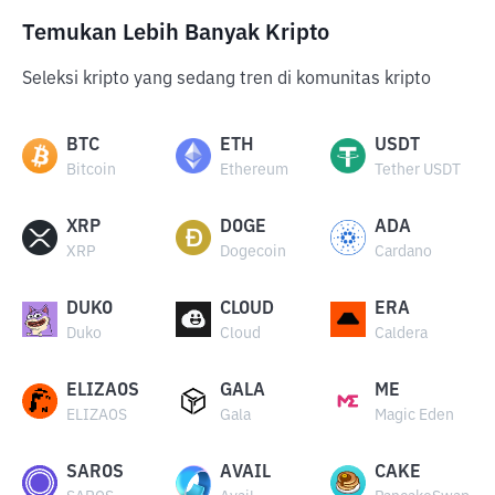
Temukan Lebih Banyak Kripto
Seleksi kripto yang sedang tren di komunitas kripto
BTC
ETH
USDT
Bitcoin
Ethereum
Tether USDT
XRP
DOGE
ADA
XRP
Dogecoin
Cardano
DUKO
CLOUD
ERA
Duko
Cloud
Caldera
ELIZAOS
GALA
ME
ELIZAOS
Gala
Magic Eden
SAROS
AVAIL
CAKE