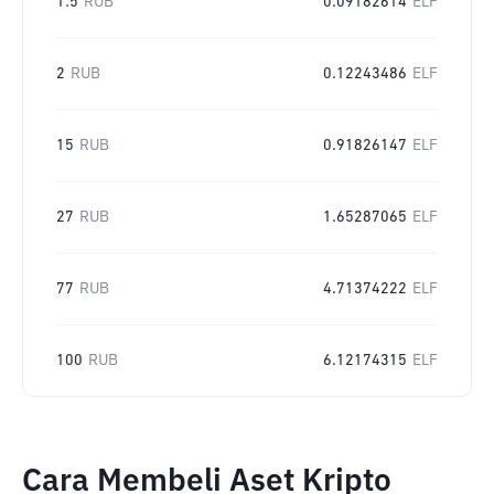
1.5
RUB
0.09182614
ELF
2
RUB
0.12243486
ELF
15
RUB
0.91826147
ELF
27
RUB
1.65287065
ELF
77
RUB
4.71374222
ELF
100
RUB
6.12174315
ELF
Cara Membeli Aset Kripto