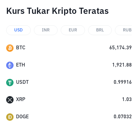
Kurs Tukar Kripto Teratas
USD
INR
EUR
BRL
RUB
BTC
65,174.39
ETH
1,921.88
USDT
0.99916
XRP
1.03
DOGE
0.07032