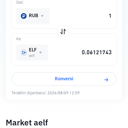
Dari
RUB
Ke
ELF
aelf
Konversi
Terakhir diperbarui:
2026/08/09 12:59
Market aelf