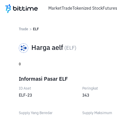
Market
Trade
Tokenized Stock
Future
Trade
>
ELF
Harga aelf
(
ELF
)
0
Informasi Pasar ELF
ID Aset
Peringkat
ELF-23
343
Supply Yang Beredar
Supply Maksimum