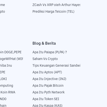
time
ZCash Vs XRP oleh Arthur Hayes
ypto
Prediksi Harga Telcoin (TEL)
Blog & Berita
oin DOGE,PEPE
Apa Itu Palapa (PLPA) ?
DogeWifHat (WIF)
Saham Vs Crypto
hiba Inu
Tips Keuangan Generasi Sandwich
PEPE
Apa Itu Aptos (APT)
FLOKI
Apa Itu Injective (INJ)
Computing
Apa Itu Pajak Bitcoin
5 Koin RWA
Apa Itu Pyth Network
ONDO
Apa Itu Token SEI
hain
Apa Itu Kaspa (KAS)