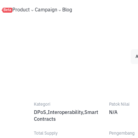
s
Product
Campaign
Blog
Beta
A
Kategori
Patok Nilai
DPoS,Interoperability,Smart
N/A
Contracts
Total Supply
Pengembang