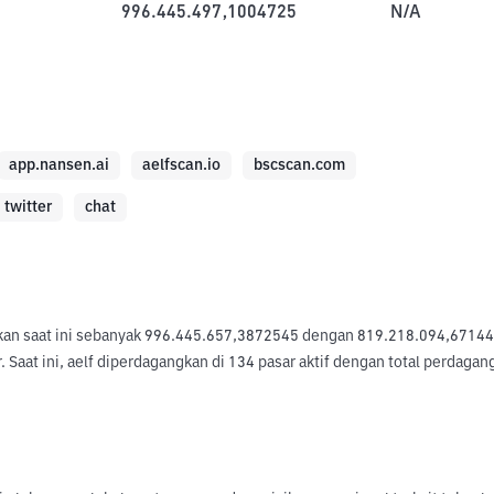
996.445.497,1004725
N/A
app.nansen.ai
aelfscan.io
bscscan.com
twitter
chat
okan saat ini sebanyak 996.445.657,3872545 dengan 819.218.094,6714444 
 Saat ini, aelf diperdagangkan di 134 pasar aktif dengan total perdagan