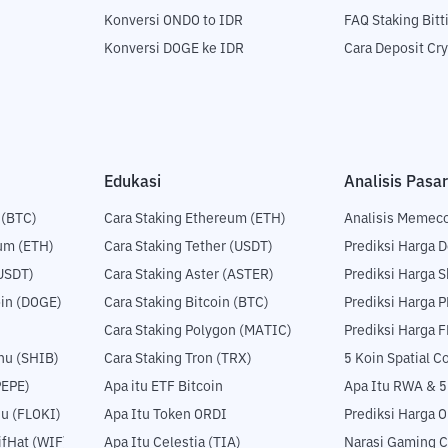
Konversi ONDO to IDR
FAQ Staking Bit
Konversi DOGE ke IDR
Cara Deposit Cr
Edukasi
Analisis Pasar
 (BTC)
Cara Staking Ethereum (ETH)
Analisis Memec
um (ETH)
Cara Staking Tether (USDT)
Prediksi Harga 
USDT)
Cara Staking Aster (ASTER)
Prediksi Harga S
in (DOGE)
Cara Staking Bitcoin (BTC)
Prediksi Harga 
Cara Staking Polygon (MATIC)
Prediksi Harga 
nu (SHIB)
Cara Staking Tron (TRX)
5 Koin Spatial 
PEPE)
Apa itu ETF Bitcoin
Apa Itu RWA & 
nu (FLOKI)
Apa Itu Token ORDI
Prediksi Harga 
fHat (WIF)
Apa Itu Celestia (TIA)
Narasi Gaming C