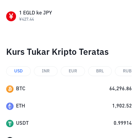
1
EGLD
ke
JPY
¥
427.44
Kurs Tukar Kripto Teratas
USD
INR
EUR
BRL
RUB
BTC
64,296.86
ETH
1,902.52
USDT
0.99914