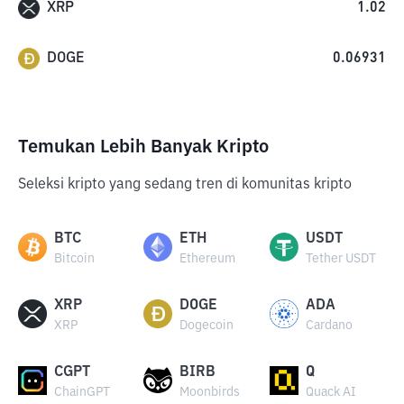
XRP
1.02
DOGE
0.06931
Temukan Lebih Banyak Kripto
Seleksi kripto yang sedang tren di komunitas kripto
BTC
ETH
USDT
Bitcoin
Ethereum
Tether USDT
XRP
DOGE
ADA
XRP
Dogecoin
Cardano
CGPT
BIRB
Q
ChainGPT
Moonbirds
Quack AI