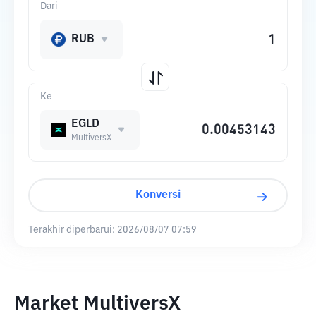
Dari
RUB
Ke
EGLD
MultiversX
Konversi
Terakhir diperbarui:
2026/08/07 07:59
Market MultiversX