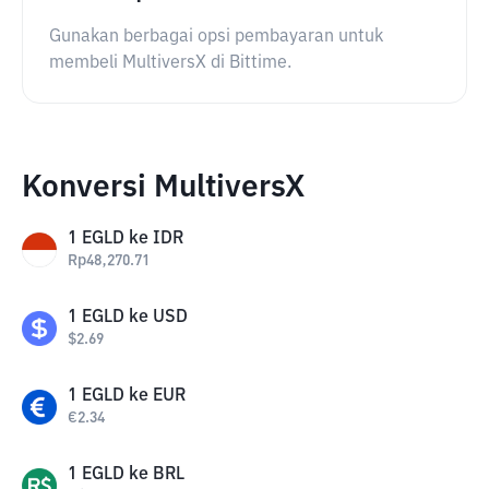
Gunakan berbagai opsi pembayaran untuk
membeli MultiversX di Bittime.
Konversi MultiversX
1
EGLD
ke
IDR
Rp
48,270.71
1
EGLD
ke
USD
$
2.69
1
EGLD
ke
EUR
€
2.34
1
EGLD
ke
BRL