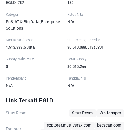
EGLD-787
182
Kategori
Patok Nilai
PoS,AI & Big Data,Enterprise
N/A
Solutions
Kapitalisasi Pasar
Supply Yang Beredar
1.513.838,5
Juta
30.510.088,51865901
Supply Maksimum
Total Supply
0
30.515.244
Pengembang
Tanggal rilis
N/A
N/A
Link Terkait EGLD
Situs Resmi
Situs Resmi
Whitepaper
explorer.multiversx.com
bscscan.com
Explorer