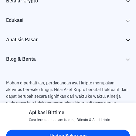
Belajar Crypto
Edukasi
Analisis Pasar
Blog & Berita
Mohon diperhatikan, perdagangan aset kripto merupakan
aktivitas beresiko tinggi. Nilai Aset Kripto bersifat fluktuatif dan
dapat berubah secara signifikan dari waktu ke waktu. Kinerja
pada masa lalu tidak mencerminkan kinerja di masa depan.
Terdapat risiko kehilangan sebagai dampak dari membeli dan
Aplikasi Bittime
menjual aset kripto dan sepenuhnya keputusan independen dari
Cara termudah dalam trading Bitcoin & Aset kripto
pengguna. PT Utama Aset Digital Indonesia (Bittime) tidak
bertanggung jawab atas perubahan fluktuasi dari nilai tukar Aset