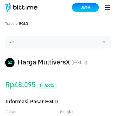
Daftar
Trade
>
EGLD
All
Harga MultiversX
(
EGLD
)
Rp
48.095
0.68
%
Informasi Pasar EGLD
ID Aset
Peringkat