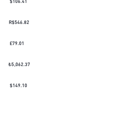
$
106.41
R$
546.82
£
79.01
₺
5,062.37
$
149.10