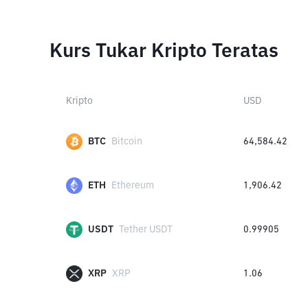
Kurs Tukar Kripto Teratas
Kripto
USD
BTC
Bitcoin
64,584.42
ETH
Ethereum
1,906.42
USDT
Tether USDT
0.99905
XRP
XRP
1.06