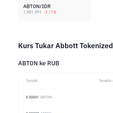
ABTON/IDR
1,901,991
-1.11
%
Kurs Tukar Abbott Tokenize
ABTON
ke
RUB
Jumlah
Terakhir 
0.00001
ABTON