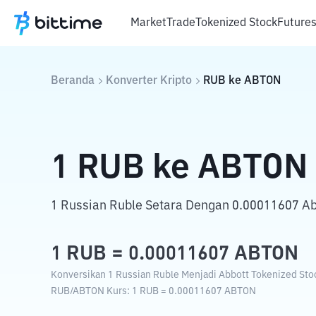
Market
Trade
Tokenized Stock
Future
Beranda
Konverter Kripto
RUB
ke
ABTON
1
RUB
ke
ABTON
1 Russian Ruble Setara Dengan 0.00011607 Abb
1
RUB
=
0.00011607
ABTON
Konversikan 1 Russian Ruble Menjadi Abbott Tokenized Stoc
RUB
/
ABTON
Kurs
: 1
RUB
=
0.00011607
ABTON