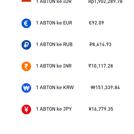
1
ABTON
ke
IDR
Rp
1,902,289.78
1
ABTON
ke
EUR
€
92.09
1
ABTON
ke
RUB
₽
8,614.93
1
ABTON
ke
INR
₹
10,117.28
1
ABTON
ke
KRW
₩
151,339.84
1
ABTON
ke
JPY
¥
16,779.35