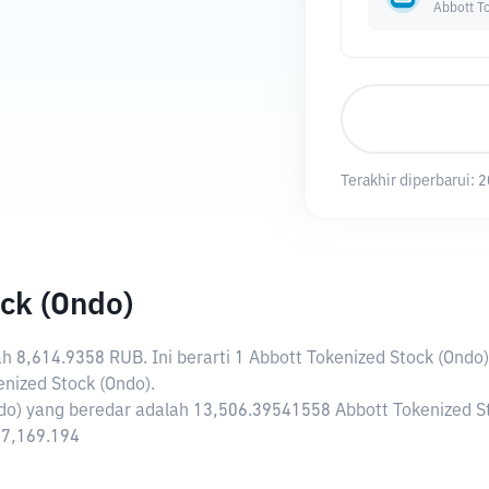
Abbott T
Terakhir diperbarui:
2
ck (Ondo)
lah
8,614.9358 RUB
. Ini berarti 1 Abbott Tokenized Stock (Ondo
ized Stock (Ondo).
ndo) yang beredar adalah 13,506.39541558 Abbott Tokenized St
787,169.194