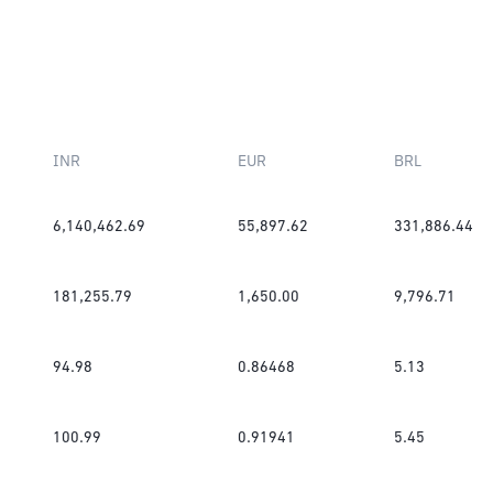
INR
EUR
BRL
6,140,462.69
55,897.62
331,886.44
181,255.79
1,650.00
9,796.71
94.98
0.86468
5.13
100.99
0.91941
5.45