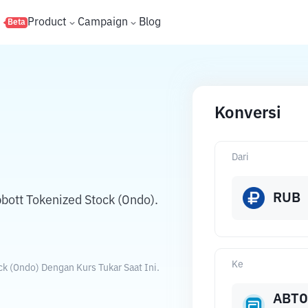
s
Product
Campaign
Blog
Beta
Konversi
Dari
RUB
ott Tokenized Stock (Ondo).
Ke
k (Ondo) Dengan Kurs Tukar Saat Ini.
ABT