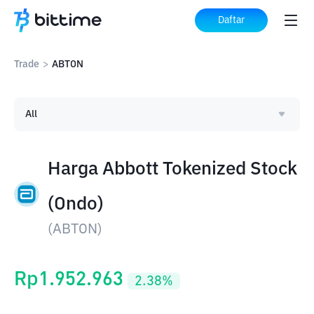
Daftar
Trade
>
ABTON
All
Harga Abbott Tokenized Stock
(Ondo)
(
ABTON
)
Rp
1.952.963
2.38
%