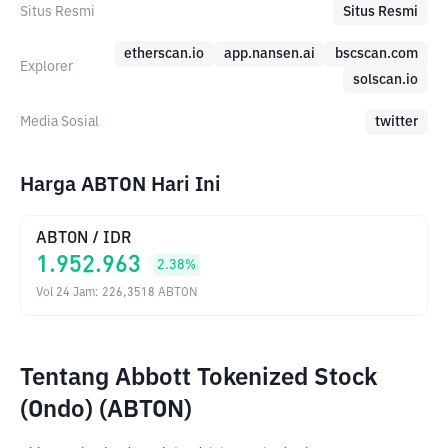
Situs Resmi
Situs Resmi
etherscan.io
app.nansen.ai
bscscan.com
Explorer
solscan.io
Media Sosial
twitter
Harga ABTON Hari Ini
ABTON
/
IDR
1.952.963
2.38
%
Vol 24 Jam
:
226,3518
ABTON
Tentang Abbott Tokenized Stock
(Ondo) (ABTON)