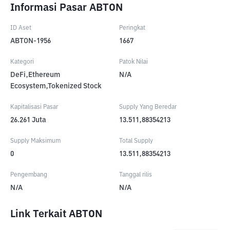
Informasi Pasar ABTON
ID Aset
Peringkat
ABTON-1956
1667
Kategori
Patok Nilai
DeFi,Ethereum
N/A
Ecosystem,Tokenized Stock
Kapitalisasi Pasar
Supply Yang Beredar
26.261
Juta
13.511,88354213
Supply Maksimum
Total Supply
0
13.511,88354213
Pengembang
Tanggal rilis
N/A
N/A
Link Terkait ABTON