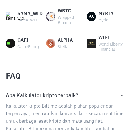
WBTC
SAMA_WLD
MYRIA
Wrapped
SAMA_WLD
Myria
Bitcoin
WLFI
GAFI
ALPHA
World Liberty
GameFi.org
Stella
Financial
FAQ
Apa Kalkulator kripto terbaik?
Kalkulator kripto Bittime adalah pilihan populer dan
terpercaya, menawarkan konversi kurs secara real-time
untuk berbagai aset kripto dan mata uang fiat.
Kalkulator Bittime juga menyediakan fitur tambahan