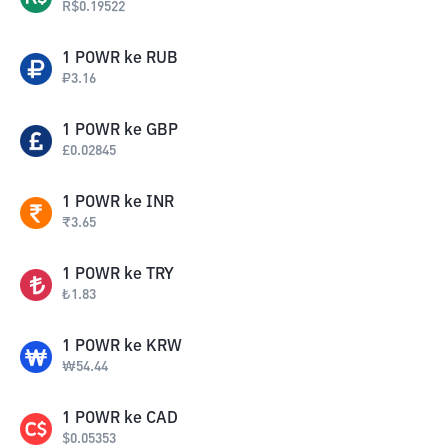
R$
0.19522
1
POWR
ke
RUB
₽
3.16
1
POWR
ke
GBP
£
0.02845
1
POWR
ke
INR
₹
3.65
1
POWR
ke
TRY
₺
1.83
1
POWR
ke
KRW
₩
54.44
1
POWR
ke
CAD
$
0.05353