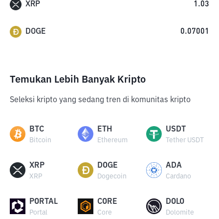
XRP
1.03
DOGE
0.07001
Temukan Lebih Banyak Kripto
Seleksi kripto yang sedang tren di komunitas kripto
BTC
ETH
USDT
Bitcoin
Ethereum
Tether USDT
XRP
DOGE
ADA
XRP
Dogecoin
Cardano
PORTAL
CORE
DOLO
Portal
Core
Dolomite