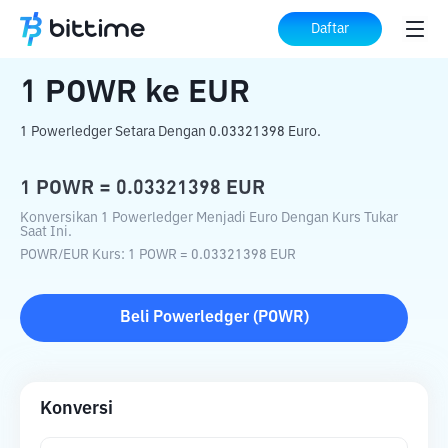
Beranda
Konverter Kripto
POWR
ke
EUR
Daftar
1
POWR
ke
EUR
1 Powerledger Setara Dengan 0.03321398 Euro.
1
POWR
=
0.03321398
EUR
Konversikan 1 Powerledger Menjadi Euro Dengan Kurs Tukar
Saat Ini.
POWR
/
EUR
Kurs
: 1
POWR
=
0.03321398
EUR
Beli
Powerledger
(
POWR
)
Konversi