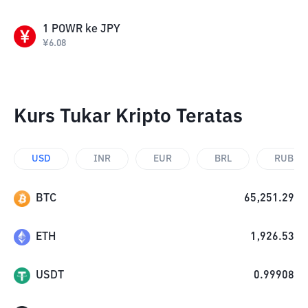
1
POWR
ke
JPY
¥
6.08
Kurs Tukar Kripto Teratas
USD
INR
EUR
BRL
RUB
BTC
65,251.29
ETH
1,926.53
USDT
0.99908