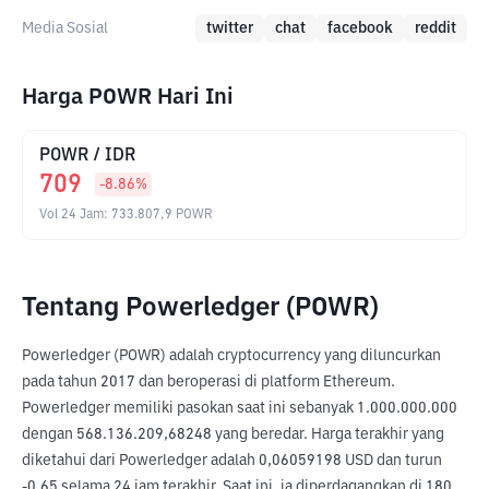
Media Sosial
twitter
chat
facebook
reddit
Harga POWR Hari Ini
POWR
/
IDR
709
-8.86
%
Vol 24 Jam
:
733.807,9
POWR
Tentang Powerledger (POWR)
Powerledger (POWR) adalah cryptocurrency yang diluncurkan 
pada tahun 2017 dan beroperasi di platform Ethereum. 
Powerledger memiliki pasokan saat ini sebanyak 1.000.000.000 
dengan 568.136.209,68248 yang beredar. Harga terakhir yang 
diketahui dari Powerledger adalah 0,06059198 USD dan turun 
-0,65 selama 24 jam terakhir. Saat ini, ia diperdagangkan di 180 