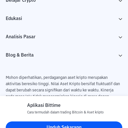
Belajar Crypto
Edukasi
Analisis Pasar
Blog & Berita
Mohon diperhatikan, perdagangan aset kripto merupakan
aktivitas beresiko tinggi. Nilai Aset Kripto bersifat fluktuatif dan
dapat berubah secara signifikan dari waktu ke waktu. Kinerja
pada masa lalu tidak mencerminkan kinerja di masa depan.
Terdapat risiko kehilangan sebagai dampak dari membeli dan
Aplikasi Bittime
menjual aset kripto dan sepenuhnya keputusan independen dari
Cara termudah dalam trading Bitcoin & Aset kripto
pengguna. PT Utama Aset Digital Indonesia (Bittime) tidak
bertanggung jawab atas perubahan fluktuasi dari nilai tukar Aset
Unduh Sekarang