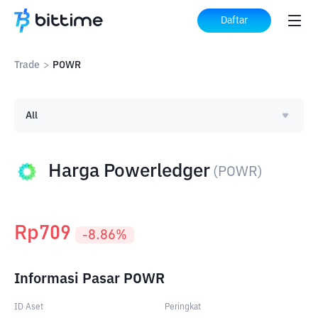
Daftar
Trade
>
POWR
All
Harga Powerledger
(
POWR
)
Rp
709
-8.86
%
Informasi Pasar POWR
ID Aset
Peringkat