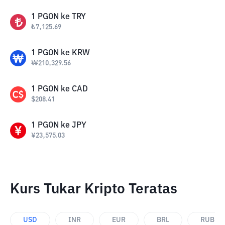
1
PGON
ke
TRY
₺
7,125.69
1
PGON
ke
KRW
₩
210,329.56
1
PGON
ke
CAD
$
208.41
1
PGON
ke
JPY
¥
23,575.03
Kurs Tukar Kripto Teratas
USD
INR
EUR
BRL
RUB