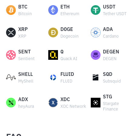
BTC
ETH
USDT
Bitcoin
Ethereum
Tether USDT
XRP
DOGE
ADA
XRP
Dogecoin
Cardano
SENT
Q
DEGEN
Sentient
Quack AI
DEGEN
SHELL
FLUID
SQD
MyShell
FLUID
Subsquid
STG
ADX
XDC
Stargate
heyAura
XDC Network
Finance