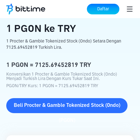
Beranda
Konverter Kripto
PGON
ke
TRY
Daftar
1
PGON
ke
TRY
1 Procter & Gamble Tokenized Stock (Ondo) Setara Dengan
7125.69452819 Turkish Lira.
1
PGON
=
7125.69452819
TRY
Konversikan 1 Procter & Gamble Tokenized Stock (Ondo)
Menjadi Turkish Lira Dengan Kurs Tukar Saat Ini.
PGON
/
TRY
Kurs
: 1
PGON
=
7125.69452819
TRY
Beli
Procter & Gamble Tokenized Stock (Ondo)
(
PGON
)