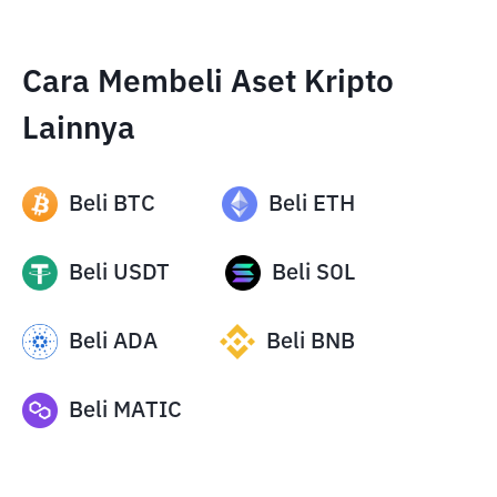
Cara Membeli Aset Kripto
Lainnya
Beli
BTC
Beli
ETH
Beli
USDT
Beli
SOL
Beli
ADA
Beli
BNB
Beli
MATIC