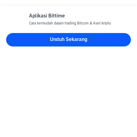
Aplikasi Bittime
Cara termudah dalam trading Bitcoin & Aset kripto
Disclaimer
Unduh Sekarang
Semua Artikel pada website ini hanya bersifat informasi dan
bukan merupakan nasihat, rekomendasi, tawaran atau ajakan
untuk menjual dan membeli aset kripto apapun. Perdagangan
aset kripto merupakan aktivitas berisiko tinggi. Harga aset kripto
bersifat fluktuatif, dimana harga dapat berubah secara signifikan
dari waktu ke waktu. Bittime tidak bertanggung jawab atas
keputusan anda dalam melakukan transaksi jual beli dan
perubahan fluktuasi dari nilai tukar atau harga aset kripto.