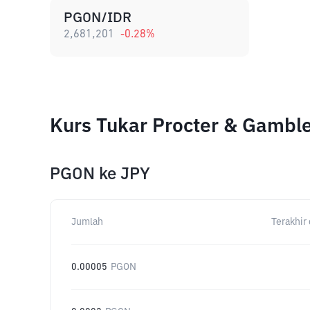
PGON/IDR
2,681,201
-0.28
%
Kurs Tukar Procter & Gambl
PGON
ke
JPY
Jumlah
Terakhir 
0.00005
PGON