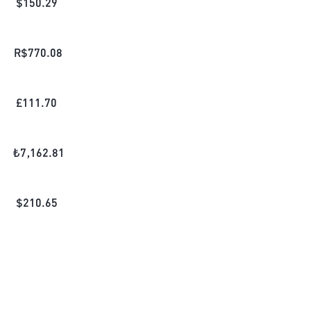
$
150.29
R$
770.08
£
111.70
₺
7,162.81
$
210.65