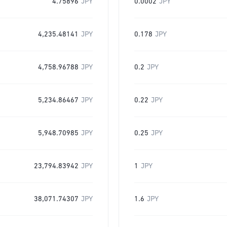
4.75896
JPY
0.0002
JPY
4,235.48141
JPY
0.178
JPY
4,758.96788
JPY
0.2
JPY
5,234.86467
JPY
0.22
JPY
5,948.70985
JPY
0.25
JPY
23,794.83942
JPY
1
JPY
38,071.74307
JPY
1.6
JPY