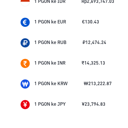
1
PGON
ke
IDR
Rp
2,693,747.03
1
PGON
ke
EUR
€
130.43
1
PGON
ke
RUB
₽
12,474.24
1
PGON
ke
INR
₹
14,325.13
1
PGON
ke
KRW
₩
213,222.87
1
PGON
ke
JPY
¥
23,794.83