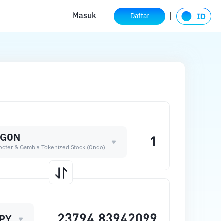
Masuk
Daftar
PGON
octer & Gamble Tokenized Stock (Ondo)
PY