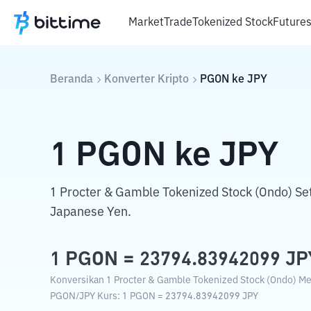
Market
Trade
Tokenized Stock
Future
Beranda
Konverter Kripto
PGON
ke
JPY
1
PGON
ke
JPY
1 Procter & Gamble Tokenized Stock (Ondo) S
Japanese Yen.
1
PGON
=
23794.83942099
JP
Konversikan 1 Procter & Gamble Tokenized Stock (Ondo) Men
PGON
/
JPY
Kurs
: 1
PGON
=
23794.83942099
JPY