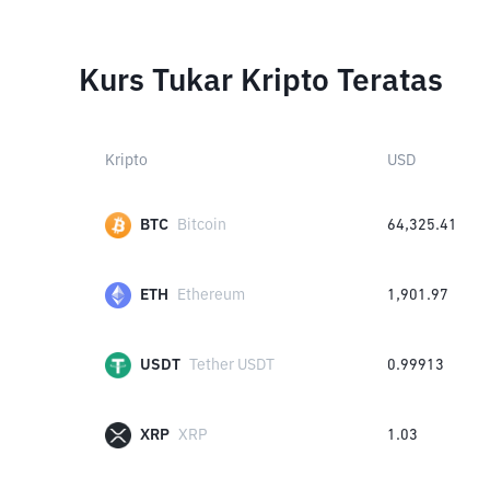
Kurs Tukar Kripto Teratas
Kripto
USD
BTC
Bitcoin
64,325.41
ETH
Ethereum
1,901.97
USDT
Tether USDT
0.99913
XRP
XRP
1.03