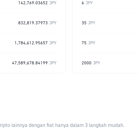
142,769.03652
JPY
6
JPY
832,819.37973
JPY
35
JPY
1,784,612.95657
JPY
75
JPY
47,589,678.84199
JPY
2000
JPY
ripto lainnya dengan fiat hanya dalam 3 langkah mudah.