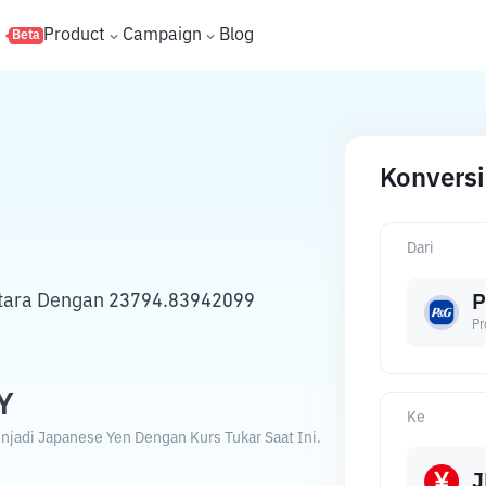
s
Product
Campaign
Blog
Beta
Konversi
Dari
etara Dengan 23794.83942099
Pr
Y
Ke
jadi Japanese Yen Dengan Kurs Tukar Saat Ini.
J