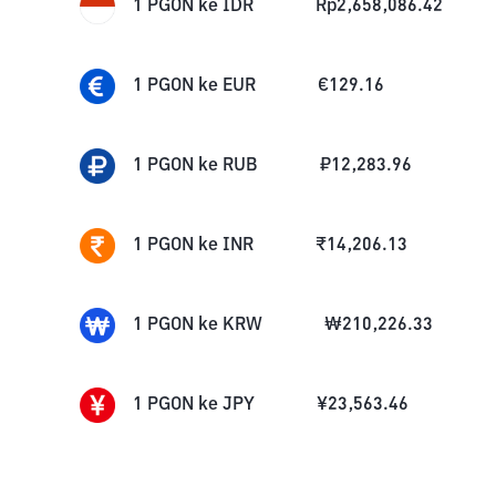
1
PGON
ke
IDR
Rp
2,658,086.42
1
PGON
ke
EUR
€
129.16
1
PGON
ke
RUB
₽
12,283.96
1
PGON
ke
INR
₹
14,206.13
1
PGON
ke
KRW
₩
210,226.33
1
PGON
ke
JPY
¥
23,563.46