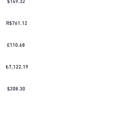
$
149.32
R$
761.12
£
110.68
₺
7,122.19
$
208.30