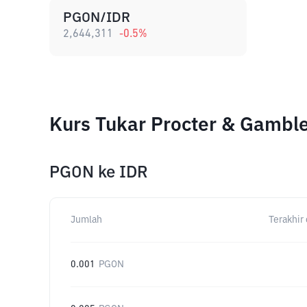
PGON/IDR
2,644,311
-0.5
%
Kurs Tukar Procter & Gambl
PGON
ke
IDR
Jumlah
Terakhir 
0.001
PGON