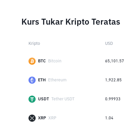
Kurs Tukar Kripto Teratas
Kripto
USD
BTC
Bitcoin
65,101.57
ETH
Ethereum
1,922.85
USDT
Tether USDT
0.99933
XRP
XRP
1.04