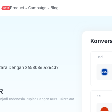
s
Product
Campaign
Blog
Beta
Konvers
Dari
etara Dengan 2658086.426437
R
Ke
njadi Indonesia Rupiah Dengan Kurs Tukar Saat