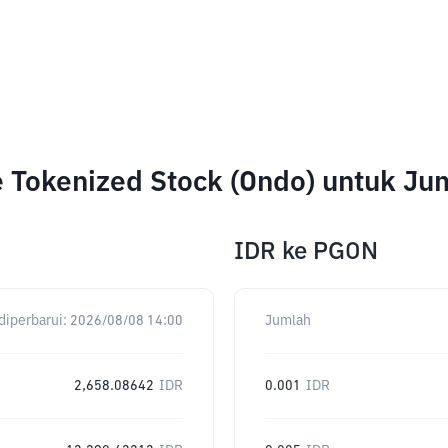
e Tokenized Stock (Ondo) untuk J
IDR
ke
PGON
diperbarui:
2026/08/08 14:00
Jumlah
2,658.08642
IDR
0.001
IDR