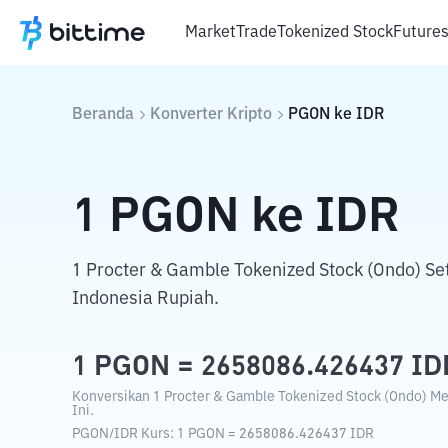
Market
Trade
Tokenized Stock
Future
Beranda
Konverter Kripto
PGON
ke
IDR
1
PGON
ke
IDR
1 Procter & Gamble Tokenized Stock (Ondo) S
Indonesia Rupiah.
1
PGON
=
2658086.426437
ID
Konversikan 1 Procter & Gamble Tokenized Stock (Ondo) Me
Ini.
PGON
/
IDR
Kurs
: 1
PGON
=
2658086.426437
IDR