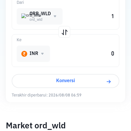
Dari
ORB_WLD
ord_wld
Ke
INR
Konversi
Terakhir diperbarui:
2026/08/08 06:59
Market ord_wld