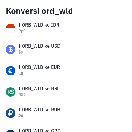
Konversi ord_wld
1
ORB_WLD
ke
IDR
Rp
0
1
ORB_WLD
ke
USD
$
0
1
ORB_WLD
ke
EUR
€
0
1
ORB_WLD
ke
BRL
R$
0
1
ORB_WLD
ke
RUB
₽
0
1
ORB_WLD
ke
GBP