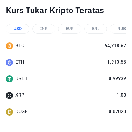
Kurs Tukar Kripto Teratas
USD
INR
EUR
BRL
RUB
BTC
64,918.67
ETH
1,913.55
USDT
0.99939
XRP
1.03
DOGE
0.07020