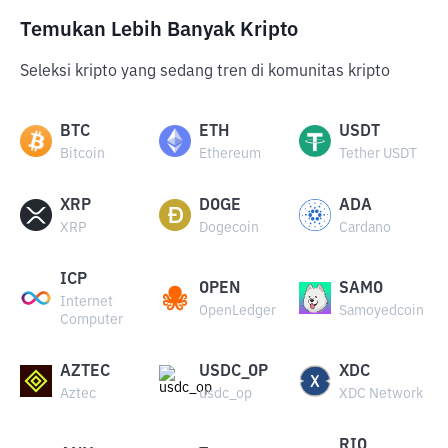
Temukan Lebih Banyak Kripto
Seleksi kripto yang sedang tren di komunitas kripto
BTC
ETH
USDT
Bitcoin
Ethereum
Tether USDT
XRP
DOGE
ADA
XRP
Dogecoin
Cardano
ICP
OPEN
SAMO
Internet
OpenLedger
Samoyedcoin
Computer
AZTEC
USDC_OP
XDC
Aztec
usdc_op
XDC Network
RIO