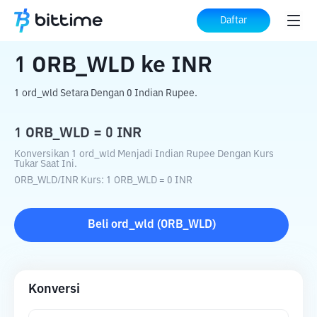
Beranda
Konverter Kripto
ORB_WLD
Daftar
ke
INR
1
ORB_WLD
ke
INR
1 ord_wld Setara Dengan 0 Indian Rupee.
1
ORB_WLD
=
0
INR
Konversikan 1 ord_wld Menjadi Indian Rupee Dengan Kurs
Tukar Saat Ini.
ORB_WLD
/
INR
Kurs
: 1
ORB_WLD
=
0
INR
Beli
ord_wld
(
ORB_WLD
)
Konversi