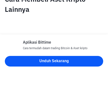
Lainnya
Aplikasi Bittime
Cara termudah dalam trading Bitcoin & Aset kripto
Disclaimer
Unduh Sekarang
Semua Artikel pada website ini hanya bersifat informasi dan
bukan merupakan nasihat, rekomendasi, tawaran atau ajakan
untuk menjual dan membeli aset kripto apapun. Perdagangan
aset kripto merupakan aktivitas berisiko tinggi. Harga aset kripto
bersifat fluktuatif, dimana harga dapat berubah secara signifikan
dari waktu ke waktu. Bittime tidak bertanggung jawab atas
keputusan anda dalam melakukan transaksi jual beli dan
perubahan fluktuasi dari nilai tukar atau harga aset kripto.