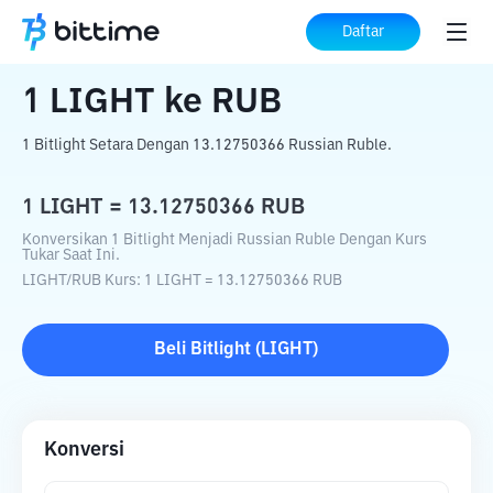
Beranda
Konverter Kripto
LIGHT
ke
RUB
Daftar
1
LIGHT
ke
RUB
1 Bitlight Setara Dengan 13.12750366 Russian Ruble.
1
LIGHT
=
13.12750366
RUB
Konversikan 1 Bitlight Menjadi Russian Ruble Dengan Kurs
Tukar Saat Ini.
LIGHT
/
RUB
Kurs
: 1
LIGHT
=
13.12750366
RUB
Beli
Bitlight
(
LIGHT
)
Konversi