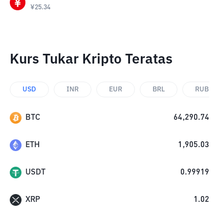
¥
25.34
Kurs Tukar Kripto Teratas
USD
INR
EUR
BRL
RUB
BTC
64,290.74
ETH
1,905.03
USDT
0.99919
XRP
1.02