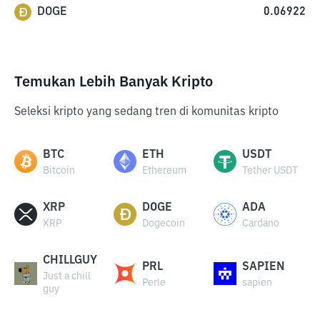
DOGE
0.06922
Temukan Lebih Banyak Kripto
Seleksi kripto yang sedang tren di komunitas kripto
BTC
ETH
USDT
Bitcoin
Ethereum
Tether USDT
XRP
DOGE
ADA
XRP
Dogecoin
Cardano
CHILLGUY
PRL
SAPIEN
Just a chill
Perle
sapien
guy