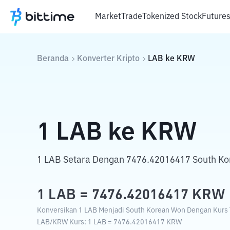
Market
Trade
Tokenized Stock
Future
Beranda
Konverter Kripto
LAB
ke
KRW
1
LAB
ke
KRW
1 LAB Setara Dengan 7476.42016417 South Ko
1
LAB
=
7476.42016417
KRW
Konversikan 1 LAB Menjadi South Korean Won Dengan Kurs T
LAB
/
KRW
Kurs
: 1
LAB
=
7476.42016417
KRW