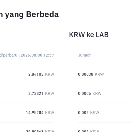
h yang Berbeda
KRW
ke
LAB
diperbarui:
2026/08/08 12:59
Jumlah
2.84103
KRW
0.00038
KRW
3.73821
KRW
0.0005
KRW
14.95284
KRW
0.002
KRW