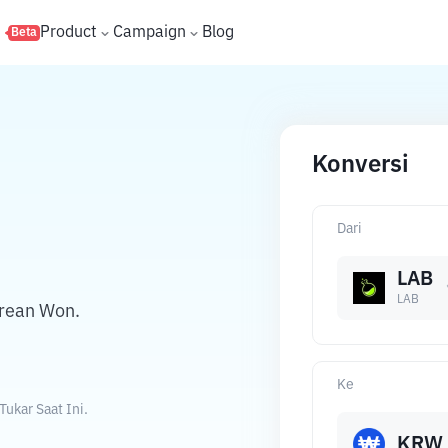
s
Product
Campaign
Blog
Beta
Konversi
Dari
LAB
LAB
rean Won.
Ke
ukar Saat Ini.
KRW