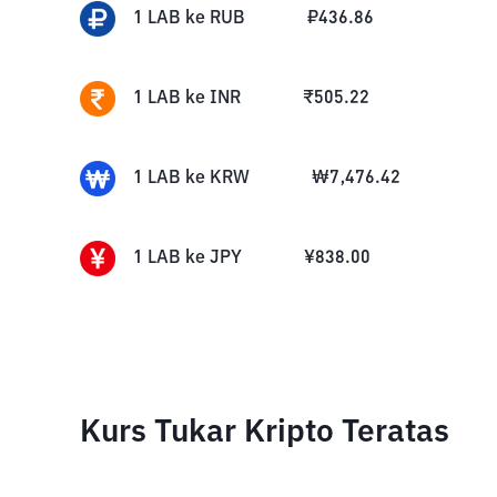
1
LAB
ke
RUB
₽
436.86
1
LAB
ke
INR
₹
505.22
1
LAB
ke
KRW
₩
7,476.42
1
LAB
ke
JPY
¥
838.00
Kurs Tukar Kripto Teratas