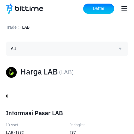
Daftar
Trade
>
LAB
All
Harga LAB
(
LAB
)
0
Informasi Pasar LAB
ID Aset
Peringkat
LAB-1992
297