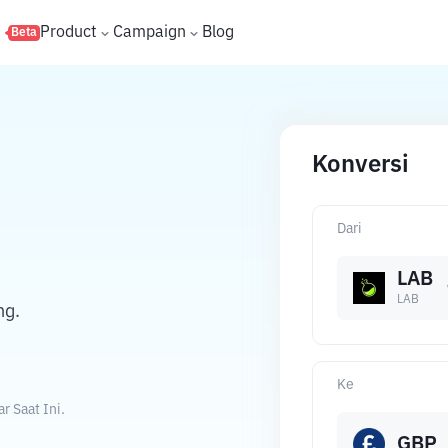
s
Product
Campaign
Blog
Beta
Konversi
Dari
LAB
LAB
ng.
Ke
r Saat Ini.
GBP