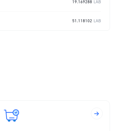
19.169288
LAB
51.118102
LAB