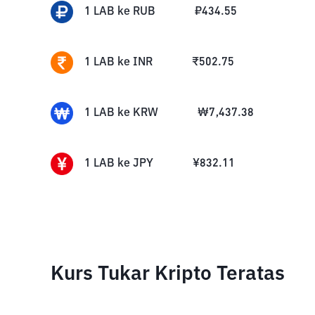
1
LAB
ke
RUB
₽
434.55
1
LAB
ke
INR
₹
502.75
1
LAB
ke
KRW
₩
7,437.38
1
LAB
ke
JPY
¥
832.11
Kurs Tukar Kripto Teratas