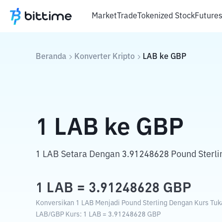
Market
Trade
Tokenized Stock
Future
Beranda
Konverter Kripto
LAB
ke
GBP
1
LAB
ke
GBP
1 LAB Setara Dengan 3.91248628 Pound Sterli
1
LAB
=
3.91248628
GBP
Konversikan 1 LAB Menjadi Pound Sterling Dengan Kurs Tuka
LAB
/
GBP
Kurs
: 1
LAB
=
3.91248628
GBP