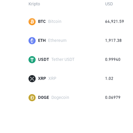
Kripto
USD
BTC
Bitcoin
64,921.59
ETH
Ethereum
1,917.38
USDT
Tether USDT
0.99940
XRP
XRP
1.02
DOGE
Dogecoin
0.06979