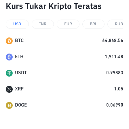
Kurs Tukar Kripto Teratas
USD
INR
EUR
BRL
RUB
BTC
64,868.56
ETH
1,911.48
USDT
0.99883
XRP
1.05
DOGE
0.06990