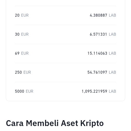
20
EUR
4.380887
LAB
30
EUR
6.571331
LAB
69
EUR
15.114063
LAB
250
EUR
54.761097
LAB
5000
EUR
1,095.221959
LAB
Cara Membeli Aset Kripto