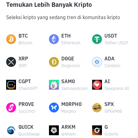
Temukan Lebih Banyak Kripto
Seleksi kripto yang sedang tren di komunitas kripto
BTC
ETH
USDT
Bitcoin
Ethereum
Tether USDT
XRP
DOGE
ADA
XRP
Dogecoin
Cardano
CGPT
SAMO
AI
ChainGPT
Samoyedcoin
Sleepless AI
PROVE
MORPHO
SPX
Succinct
Morpho
SPX6900
QUICK
ARKM
G
QuickSwap
arkham
Gravity