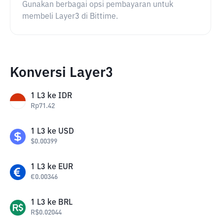
Gunakan berbagai opsi pembayaran untuk
membeli Layer3 di Bittime.
Konversi Layer3
1
L3
ke
IDR
Rp
71.42
1
L3
ke
USD
$
0.00399
1
L3
ke
EUR
€
0.00346
1
L3
ke
BRL
R$
0.02044