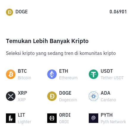
DOGE
0.06901
Temukan Lebih Banyak Kripto
Seleksi kripto yang sedang tren di komunitas kripto
BTC
ETH
USDT
Bitcoin
Ethereum
Tether USDT
XRP
DOGE
ADA
XRP
Dogecoin
Cardano
LIT
ORDI
PYTH
Lighter
ORDI
Pyth Network