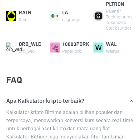
PLTRON
Palantir
RAIN
LA
Technologies
Rain
Lagrange
Tokenized
Stock (Ondo)
ORB_WLD
10000PORK
WAL
ord_wld
PepeFork
Walrus
FAQ
Apa Kalkulator kripto terbaik?
Kalkulator kripto Bittime adalah pilihan populer dan
terpercaya, menawarkan konversi kurs secara real-time
untuk berbagai aset kripto dan mata uang fiat.
Kalkulator Bittime juga menyediakan fitur tambahan