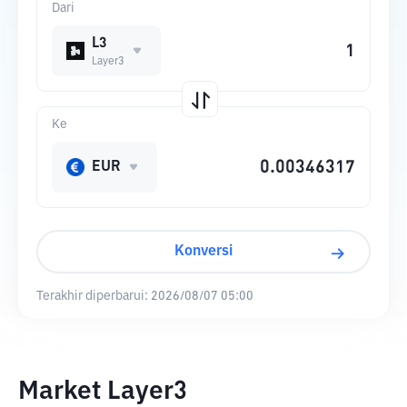
Dari
L3
Layer3
Ke
EUR
Konversi
Terakhir diperbarui:
2026/08/07 05:00
Market Layer3