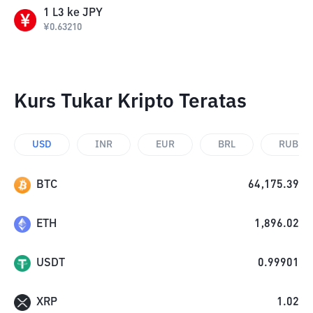
1
L3
ke
JPY
¥
0.63210
Kurs Tukar Kripto Teratas
USD
INR
EUR
BRL
RUB
BTC
64,175.39
ETH
1,896.02
USDT
0.99901
XRP
1.02