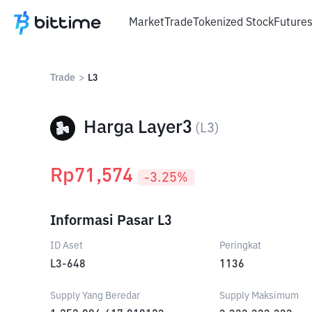
Market
Trade
Tokenized Stock
Future
Trade
>
L3
Harga Layer3
(
L3
)
Rp
71,574
-3.25
%
Informasi Pasar L3
ID Aset
Peringkat
L3-648
1136
Supply Yang Beredar
Supply Maksimum