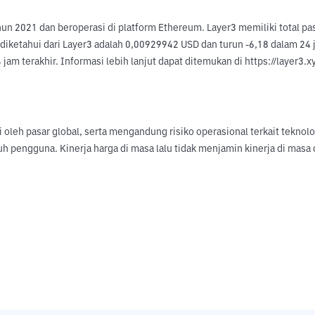
hun 2021 dan beroperasi di platform Ethereum. Layer3 memiliki total pa
ketahui dari Layer3 adalah 0,00929942 USD dan turun -6,18 dalam 24 jam
jam terakhir. Informasi lebih lanjut dapat ditemukan di https://layer3.x
hi oleh pasar global, serta mengandung risiko operasional terkait tekno
uh pengguna. Kinerja harga di masa lalu tidak menjamin kinerja di ma