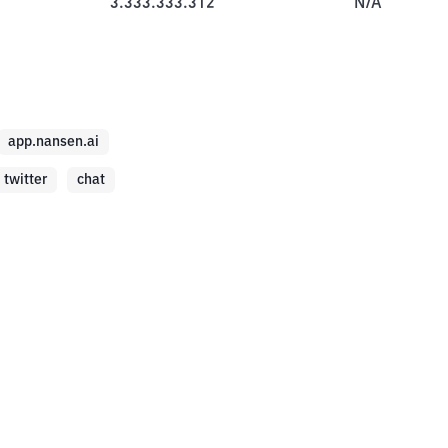
3.333.333.312
N/A
app.nansen.ai
twitter
chat