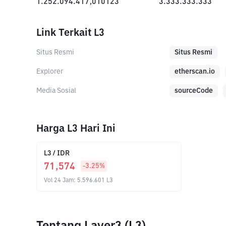
1.252.094.417,010123
3.333.333.333
Link Terkait L3
Situs Resmi
Situs Resmi
Explorer
etherscan.io
Media Sosial
sourceCode
Harga L3 Hari Ini
L3
/
IDR
71,574
-3.25
%
Vol 24 Jam
:
5.596.601
L3