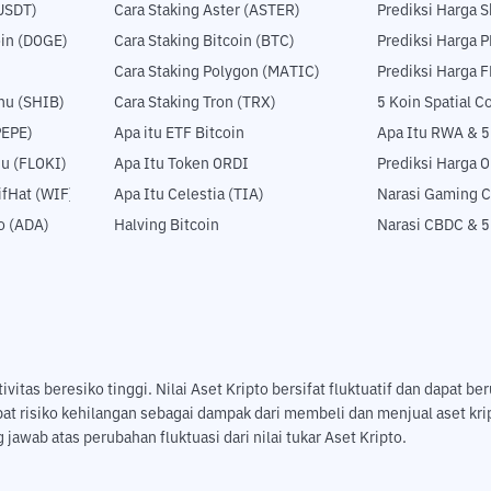
USDT)
Cara Staking Aster (ASTER)
Prediksi Harga S
in (DOGE)
Cara Staking Bitcoin (BTC)
Prediksi Harga 
Cara Staking Polygon (MATIC)
Prediksi Harga 
nu (SHIB)
Cara Staking Tron (TRX)
5 Koin Spatial 
PEPE)
Apa itu ETF Bitcoin
Apa Itu RWA & 
nu (FLOKI)
Apa Itu Token ORDI
Prediksi Harga 
fHat (WIF)
Apa Itu Celestia (TIA)
Narasi Gaming C
o (ADA)
Halving Bitcoin
Narasi CBDC & 
tas beresiko tinggi. Nilai Aset Kripto bersifat fluktuatif dan dapat ber
pat risiko kehilangan sebagai dampak dari membeli dan menjual aset k
jawab atas perubahan fluktuasi dari nilai tukar Aset Kripto.