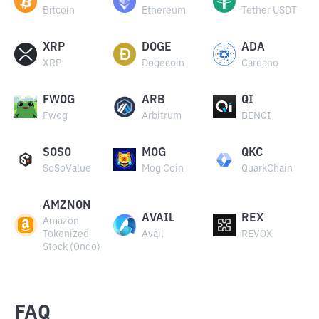
Bitcoin
Ethereum
Tether USDT
XRP
DOGE
ADA
XRP
Dogecoin
Cardano
FWOG
ARB
QI
Fwog
Arbitrum
BENQI
SOSO
MOG
QKC
SoSoValue
Mog Coin
QuarkChain
AMZNON
AVAIL
REX
Amazon
Tokenized
Avail
REVOX
Stock (Ondo)
FAQ