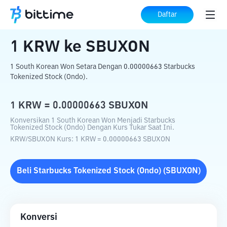
Beranda
Konverter Kripto
KRW
ke
SBUXON
Daftar
1
KRW
ke
SBUXON
1 South Korean Won Setara Dengan 0.00000663 Starbucks
Tokenized Stock (Ondo).
1
KRW
=
0.00000663
SBUXON
Konversikan 1 South Korean Won Menjadi Starbucks
Tokenized Stock (Ondo) Dengan Kurs Tukar Saat Ini.
KRW
/
SBUXON
Kurs
: 1
KRW
=
0.00000663
SBUXON
Beli
Starbucks Tokenized Stock (Ondo)
(
SBUXON
)
Konversi