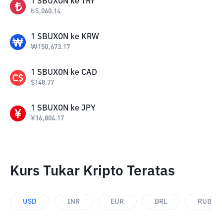
1
SBUXON
ke
TRY
₺
5,060.14
1
SBUXON
ke
KRW
₩
150,673.17
1
SBUXON
ke
CAD
$
148.77
1
SBUXON
ke
JPY
¥
16,804.17
Kurs Tukar Kripto Teratas
USD
INR
EUR
BRL
RUB