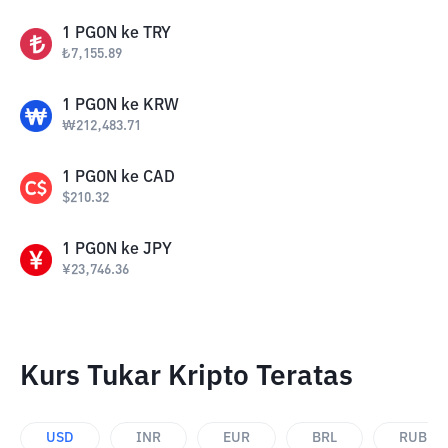
1
PGON
ke
TRY
₺
7,155.89
1
PGON
ke
KRW
₩
212,483.71
1
PGON
ke
CAD
$
210.32
1
PGON
ke
JPY
¥
23,746.36
Kurs Tukar Kripto Teratas
USD
INR
EUR
BRL
RUB