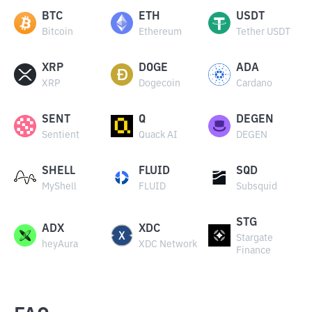
BTC
ETH
USDT
Bitcoin
Ethereum
Tether USDT
XRP
DOGE
ADA
XRP
Dogecoin
Cardano
SENT
Q
DEGEN
Sentient
Quack AI
DEGEN
SHELL
FLUID
SQD
MyShell
FLUID
Subsquid
STG
ADX
XDC
Stargate
heyAura
XDC Network
Finance