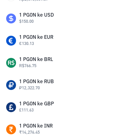
1
PGON
ke
USD
$
150.00
1
PGON
ke
EUR
€
130.13
1
PGON
ke
BRL
R$
766.75
1
PGON
ke
RUB
₽
12,322.70
1
PGON
ke
GBP
£
111.63
1
PGON
ke
INR
₹
14,276.45