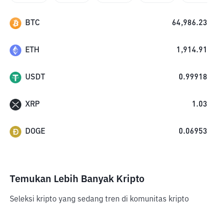
BTC
64,986.23
ETH
1,914.91
USDT
0.99918
XRP
1.03
DOGE
0.06953
Temukan Lebih Banyak Kripto
Seleksi kripto yang sedang tren di komunitas kripto