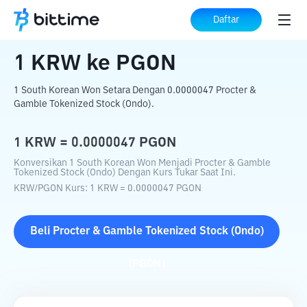
Beranda
Konverter Kripto
KRW
ke
PGON
Daftar
1
KRW
ke
PGON
1 South Korean Won Setara Dengan 0.0000047 Procter &
Gamble Tokenized Stock (Ondo).
1
KRW
=
0.0000047
PGON
Konversikan 1 South Korean Won Menjadi Procter & Gamble
Tokenized Stock (Ondo) Dengan Kurs Tukar Saat Ini.
KRW
/
PGON
Kurs
: 1
KRW
=
0.0000047
PGON
Beli
Procter & Gamble Tokenized Stock (Ondo)
(
PGON
)