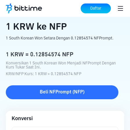
Beranda
Konverter Kripto
KRW
ke
NFP
Daftar
1
KRW
ke
NFP
1 South Korean Won Setara Dengan 0.12854574 NFPrompt.
1
KRW
=
0.12854574
NFP
Konversikan 1 South Korean Won Menjadi NFPrompt Dengan
Kurs Tukar Saat Ini.
KRW
/
NFP
Kurs
: 1
KRW
=
0.12854574
NFP
Beli
NFPrompt
(
NFP
)
Konversi