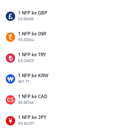
1
NFP
ke
GBP
£
0.00405
1
NFP
ke
INR
₹
0.52064
1
NFP
ke
TRY
₺
0.26029
1
NFP
ke
KRW
₩
7.77
1
NFP
ke
CAD
$
0.00766
1
NFP
ke
JPY
¥
0.86337