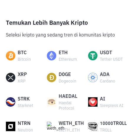
Temukan Lebih Banyak Kripto
Seleksi kripto yang sedang tren di komunitas kripto
BTC
ETH
USDT
Bitcoin
Ethereum
Tether USDT
XRP
DOGE
ADA
XRP
Dogecoin
Cardano
HAEDAL
STRK
AI
Haedal
Starknet
Sleepless AI
Protocol
NTRN
WETH_ETH
10000TROLL
Neutron
WETH_ETH
TROLL