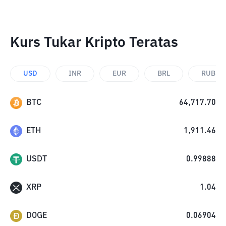
Kurs Tukar Kripto Teratas
USD
INR
EUR
BRL
RUB
BTC
64,717.70
ETH
1,911.46
USDT
0.99888
XRP
1.04
DOGE
0.06904