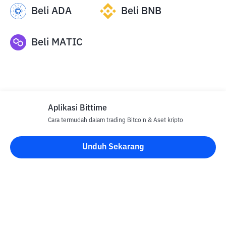
Beli
ADA
Beli
BNB
Beli
MATIC
Aplikasi Bittime
Cara termudah dalam trading Bitcoin & Aset kripto
Disclaimer
Unduh Sekarang
Semua Artikel pada website ini hanya bersifat informasi dan
bukan merupakan nasihat, rekomendasi, tawaran atau ajakan
untuk menjual dan membeli aset kripto apapun. Perdagangan
aset kripto merupakan aktivitas berisiko tinggi. Harga aset kripto
bersifat fluktuatif, dimana harga dapat berubah secara signifikan
dari waktu ke waktu. Bittime tidak bertanggung jawab atas