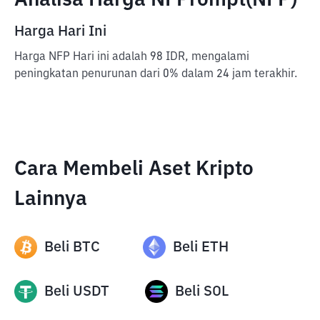
Analisa Harga NFPrompt(NFP)
Harga Hari Ini
Harga NFP Hari ini adalah 98 IDR, mengalami
peningkatan penurunan dari 0% dalam 24 jam terakhir.
Cara Membeli Aset Kripto
Lainnya
Beli
BTC
Beli
ETH
Beli
USDT
Beli
SOL