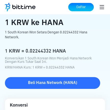
Beranda
Konverter Kripto
KRW
ke
HANA
Daftar
1
KRW
ke
HANA
1 South Korean Won Setara Dengan 0.02244332 Hana
Network.
1
KRW
=
0.02244332
HANA
Konversikan 1 South Korean Won Menjadi Hana Network
Dengan Kurs Tukar Saat Ini.
KRW
/
HANA
Kurs
: 1
KRW
=
0.02244332
HANA
Beli
Hana Network
(
HANA
)
Konversi