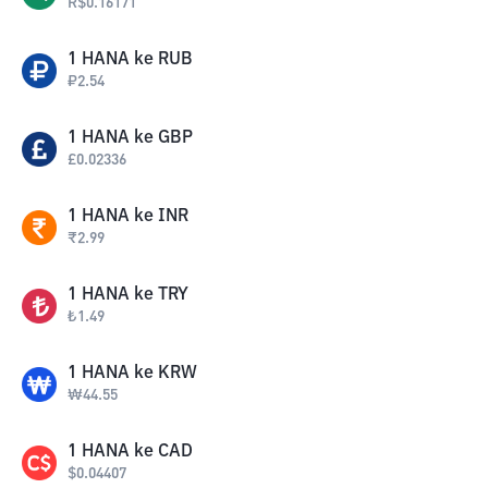
R$
0.16171
1
HANA
ke
RUB
₽
2.54
1
HANA
ke
GBP
£
0.02336
1
HANA
ke
INR
₹
2.99
1
HANA
ke
TRY
₺
1.49
1
HANA
ke
KRW
₩
44.55
1
HANA
ke
CAD
$
0.04407