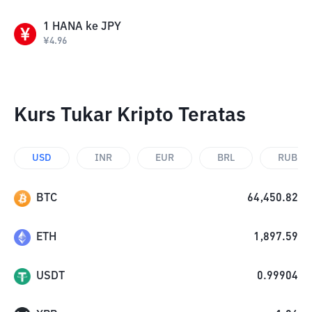
1
HANA
ke
JPY
¥
4.96
Kurs Tukar Kripto Teratas
USD
INR
EUR
BRL
RUB
BTC
64,450.82
ETH
1,897.59
USDT
0.99904