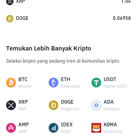
XRP
1.04
DOGE
0.06958
Temukan Lebih Banyak Kripto
Seleksi kripto yang sedang tren di komunitas kripto
BTC
ETH
USDT
Bitcoin
Ethereum
Tether USDT
XRP
DOGE
ADA
XRP
Dogecoin
Cardano
AMP
IDEX
KOMA
AMP
IDEX
Koma Inu