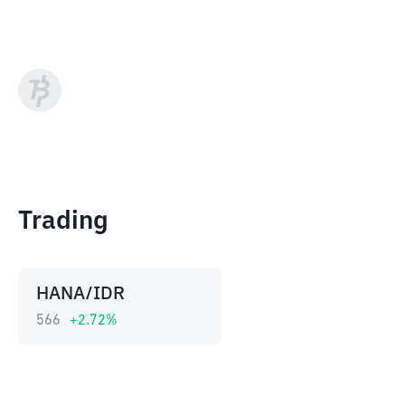
Trading
HANA/IDR
566
+
2.72
%