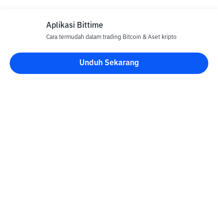
Aplikasi Bittime
Cara termudah dalam trading Bitcoin & Aset kripto
Disclaimer
Unduh Sekarang
Semua Artikel pada website ini hanya bersifat informasi dan
bukan merupakan nasihat, rekomendasi, tawaran atau ajakan
untuk menjual dan membeli aset kripto apapun. Perdagangan
aset kripto merupakan aktivitas berisiko tinggi. Harga aset kripto
bersifat fluktuatif, dimana harga dapat berubah secara signifikan
dari waktu ke waktu. Bittime tidak bertanggung jawab atas
keputusan anda dalam melakukan transaksi jual beli dan
perubahan fluktuasi dari nilai tukar atau harga aset kripto.