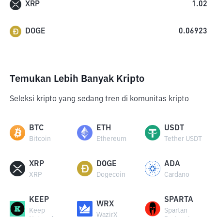
XRP
1.02
DOGE
0.06923
Temukan Lebih Banyak Kripto
Seleksi kripto yang sedang tren di komunitas kripto
BTC
ETH
USDT
Bitcoin
Ethereum
Tether USDT
XRP
DOGE
ADA
XRP
Dogecoin
Cardano
KEEP
SPARTA
WRX
Keep
Spartan
WazirX