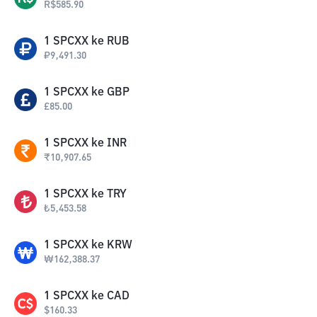
R$
585.90
1
SPCXX
ke
RUB
₽
9,491.30
1
SPCXX
ke
GBP
£
85.00
1
SPCXX
ke
INR
₹
10,907.65
1
SPCXX
ke
TRY
₺
5,453.58
1
SPCXX
ke
KRW
₩
162,388.37
1
SPCXX
ke
CAD
$
160.33