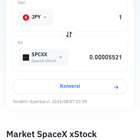
Dari
JPY
Ke
SPCXX
SpaceX xStock
Konversi
Terakhir diperbarui:
2026/08/07 02:59
Market SpaceX xStock