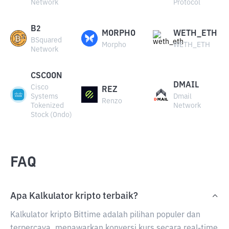
Network
Protocol
B2
MORPHO
WETH_ETH
BSquared
Morpho
WETH_ETH
Network
CSCOON
DMAIL
Cisco
REZ
Systems
Dmail
Renzo
Tokenized
Network
Stock (Ondo)
FAQ
Apa Kalkulator kripto terbaik?
Kalkulator kripto Bittime adalah pilihan populer dan
terpercaya, menawarkan konversi kurs secara real-time