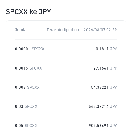
SPCXX
ke
JPY
Jumlah
Terakhir diperbarui:
2026/08/07 02:59
0.00001
SPCXX
0.1811
JPY
0.0015
SPCXX
27.1661
JPY
0.003
SPCXX
54.33221
JPY
0.03
SPCXX
543.32214
JPY
0.05
SPCXX
905.53691
JPY