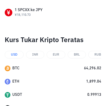
1
SPCXX
ke
JPY
¥
18,110.73
Kurs Tukar Kripto Teratas
USD
INR
EUR
BRL
RUB
BTC
64,296.02
ETH
1,899.04
USDT
0.99913