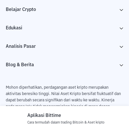
Belajar Crypto
Edukasi
Analisis Pasar
Blog & Berita
Mohon diperhatikan, perdagangan aset kripto merupakan
aktivitas beresiko tinggi. Nilai Aset Kripto bersifat fluktuatif dan
dapat berubah secara signifikan dari waktu ke waktu. Kinerja
pada masa lalu tidak mencerminkan kinerja di masa depan.
Terdapat risiko kehilangan sebagai dampak dari membeli dan
Aplikasi Bittime
menjual aset kripto dan sepenuhnya keputusan independen dari
Cara termudah dalam trading Bitcoin & Aset kripto
pengguna. PT Utama Aset Digital Indonesia (Bittime) tidak