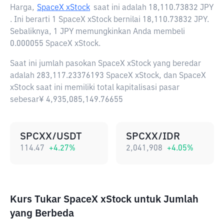
Harga,
SpaceX xStock
saat ini adalah
18,110.73832 JPY
. Ini berarti 1 SpaceX xStock bernilai 18,110.73832 JPY.
Sebaliknya, 1 JPY memungkinkan Anda membeli
0.000055 SpaceX xStock.
Saat ini jumlah pasokan SpaceX xStock yang beredar
adalah 283,117.23376193 SpaceX xStock, dan SpaceX
xStock saat ini memiliki total kapitalisasi pasar
sebesar¥ 4,935,085,149.76655
SPCXX/USDT
SPCXX/IDR
114.47
+
4.27
%
2,041,908
+
4.05
%
Kurs Tukar SpaceX xStock untuk Jumlah
yang Berbeda