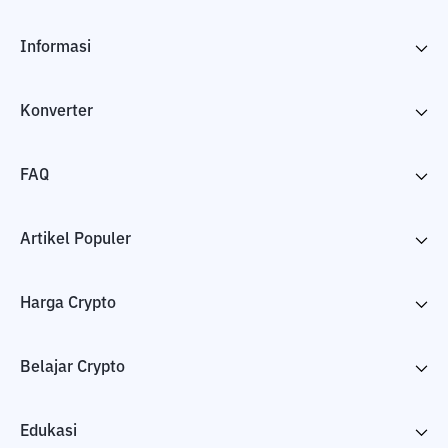
Informasi
Konverter
FAQ
Artikel Populer
Harga Crypto
Belajar Crypto
Edukasi