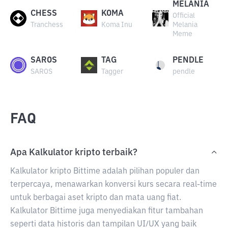
MELANIA
CHESS
KOMA
Official
Tranchess
Koma Inu
Melania
Meme
SAROS
TAG
PENDLE
SAROS
Tagger
pendle
FAQ
Apa Kalkulator kripto terbaik?
Kalkulator kripto Bittime adalah pilihan populer dan
terpercaya, menawarkan konversi kurs secara real-time
untuk berbagai aset kripto dan mata uang fiat.
Kalkulator Bittime juga menyediakan fitur tambahan
seperti data historis dan tampilan UI/UX yang baik