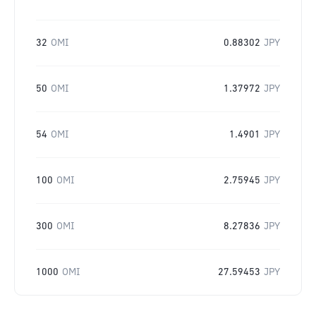
32
OMI
0.88302
JPY
50
OMI
1.37972
JPY
54
OMI
1.4901
JPY
100
OMI
2.75945
JPY
300
OMI
8.27836
JPY
1000
OMI
27.59453
JPY