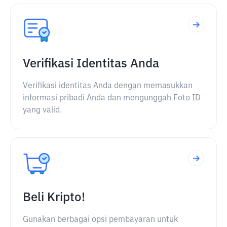
Verifikasi Identitas Anda
Verifikasi identitas Anda dengan memasukkan
informasi pribadi Anda dan mengunggah Foto ID
yang valid.
Beli Kripto!
Gunakan berbagai opsi pembayaran untuk