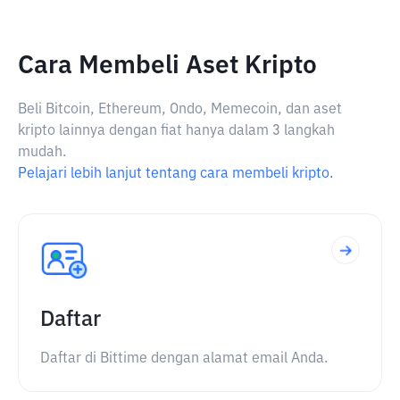
Cara Membeli Aset Kripto
Beli Bitcoin, Ethereum, Ondo, Memecoin, dan aset
kripto lainnya dengan fiat hanya dalam 3 langkah
mudah.
Pelajari lebih lanjut tentang cara membeli kripto.
Daftar
Daftar di Bittime dengan alamat email Anda.