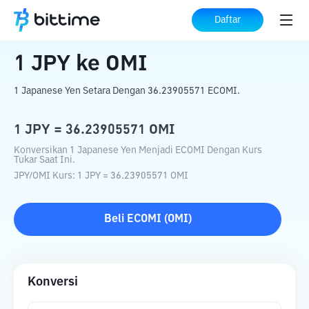
Beranda
Konverter Kripto
JPY
ke
OMI
Daftar
1
JPY
ke
OMI
1 Japanese Yen Setara Dengan 36.23905571 ECOMI.
1
JPY
=
36.23905571
OMI
Konversikan 1 Japanese Yen Menjadi ECOMI Dengan Kurs
Tukar Saat Ini.
JPY
/
OMI
Kurs
: 1
JPY
=
36.23905571
OMI
Beli
ECOMI
(
OMI
)
Konversi