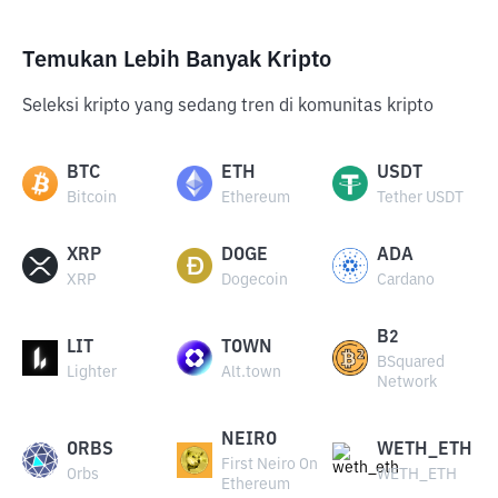
Temukan Lebih Banyak Kripto
Seleksi kripto yang sedang tren di komunitas kripto
BTC
ETH
USDT
Bitcoin
Ethereum
Tether USDT
XRP
DOGE
ADA
XRP
Dogecoin
Cardano
B2
LIT
TOWN
BSquared
Lighter
Alt.town
Network
NEIRO
ORBS
WETH_ETH
First Neiro On
Orbs
WETH_ETH
Ethereum