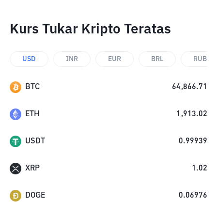
Kurs Tukar Kripto Teratas
USD
INR
EUR
BRL
RUB
BTC
64,866.71
ETH
1,913.02
USDT
0.99939
XRP
1.02
DOGE
0.06976