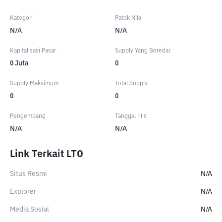
Kategori
Patok Nilai
N/A
N/A
Kapitalisasi Pasar
Supply Yang Beredar
0
Juta
0
Supply Maksimum
Total Supply
0
0
Pengembang
Tanggal rilis
N/A
N/A
Link Terkait LTO
Situs Resmi
N/A
Explorer
N/A
Media Sosial
N/A