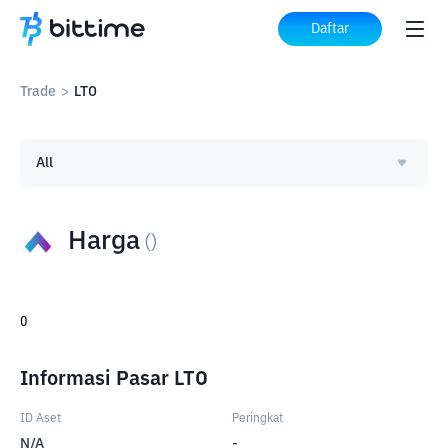
Daftar
Trade
>
LTO
All
Harga
(
)
0
Informasi Pasar LTO
ID Aset
Peringkat
N/A
-