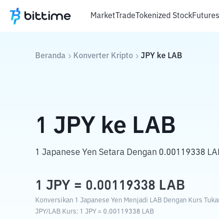
Market
Trade
Tokenized Stock
Future
Beranda
Konverter Kripto
JPY
ke
LAB
1
JPY
ke
LAB
1 Japanese Yen Setara Dengan 0.00119338 LA
1
JPY
=
0.00119338
LAB
Konversikan 1 Japanese Yen Menjadi LAB Dengan Kurs Tukar 
JPY
/
LAB
Kurs
: 1
JPY
=
0.00119338
LAB