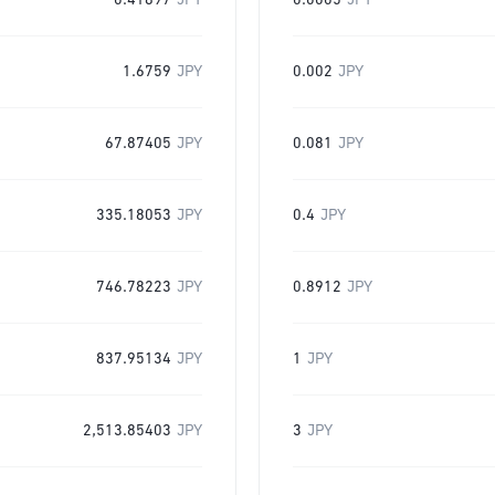
0.41897
JPY
0.0005
JPY
1.6759
JPY
0.002
JPY
67.87405
JPY
0.081
JPY
335.18053
JPY
0.4
JPY
746.78223
JPY
0.8912
JPY
837.95134
JPY
1
JPY
2,513.85403
JPY
3
JPY