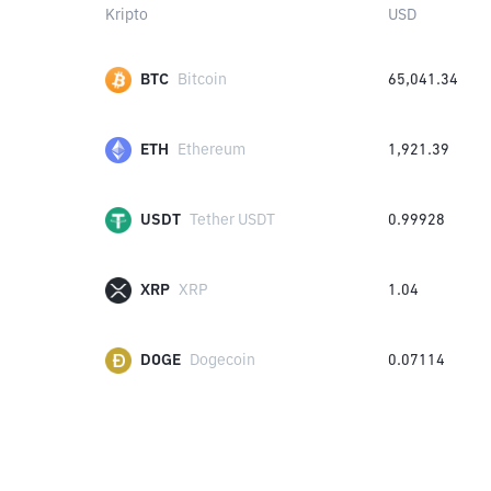
Kripto
USD
BTC
Bitcoin
65,041.34
ETH
Ethereum
1,921.39
USDT
Tether USDT
0.99928
XRP
XRP
1.04
DOGE
Dogecoin
0.07114