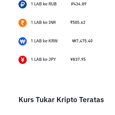
1
LAB
ke
RUB
₽
434.89
1
LAB
ke
INR
₹
505.62
1
LAB
ke
KRW
₩
7,475.40
1
LAB
ke
JPY
¥
837.95
Kurs Tukar Kripto Teratas