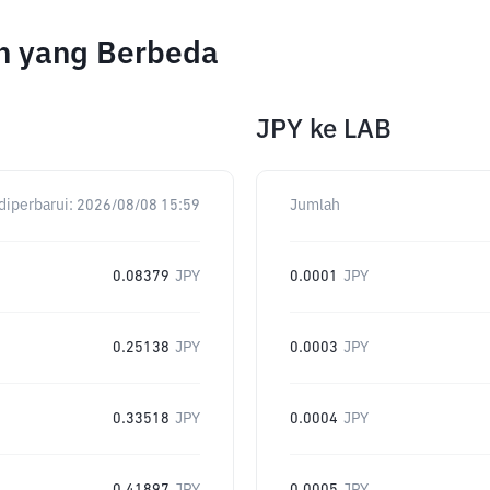
h yang Berbeda
JPY
ke
LAB
diperbarui:
2026/08/08 15:59
Jumlah
0.08379
JPY
0.0001
JPY
0.25138
JPY
0.0003
JPY
0.33518
JPY
0.0004
JPY