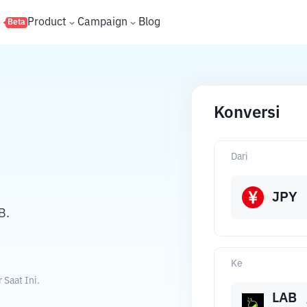
s
Product
Campaign
Blog
Beta
Konversi
Dari
JPY
B.
Ke
Saat Ini.
LAB