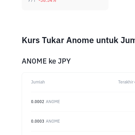
971
-38.54
%
Kurs Tukar Anome untuk Ju
ANOME
ke
JPY
Jumlah
Terakhir 
0.0002
ANOME
0.0003
ANOME