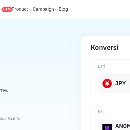
s
Product
Campaign
Blog
Beta
Konversi
Dari
JPY
ome.
Ke
ar Saat Ini.
ANO