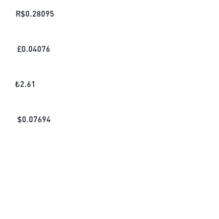
R$
0.28095
£
0.04076
₺
2.61
$
0.07694