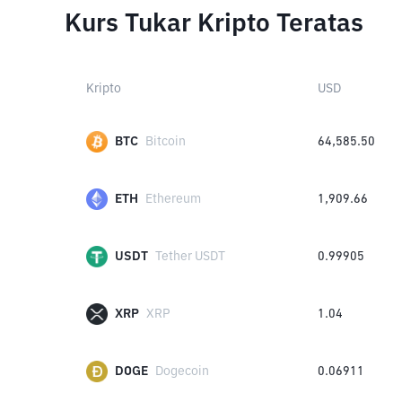
Kurs Tukar Kripto Teratas
Kripto
USD
BTC
Bitcoin
64,585.50
ETH
Ethereum
1,909.66
USDT
Tether USDT
0.99905
XRP
XRP
1.04
DOGE
Dogecoin
0.06911