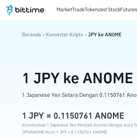
Market
Trade
Tokenized Stock
Future
Beranda
Konverter Kripto
JPY
ke
ANOME
1
JPY
ke
ANOME
1 Japanese Yen Setara Dengan 0.1150761 An
1
JPY
=
0.1150761
ANOME
Konversikan 1 Japanese Yen Menjadi Anome Dengan Kurs Tuk
JPY
/
ANOME
Kurs
: 1
JPY
=
0.1150761
ANOME