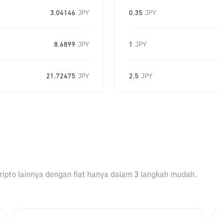
3.04146
JPY
0.35
JPY
8.6899
JPY
1
JPY
21.72475
JPY
2.5
JPY
ripto lainnya dengan fiat hanya dalam 3 langkah mudah.