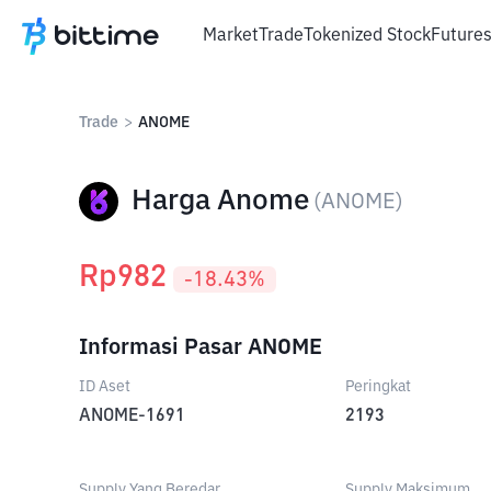
Market
Trade
Tokenized Stock
Future
Trade
>
ANOME
Harga Anome
(
ANOME
)
Rp
982
-18.43
%
Informasi Pasar ANOME
ID Aset
Peringkat
ANOME-1691
2193
Supply Yang Beredar
Supply Maksimum