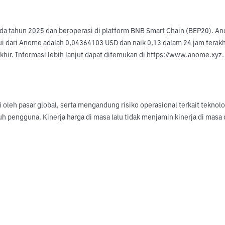
 tahun 2025 dan beroperasi di platform BNB Smart Chain (BEP20). Anom
ui dari Anome adalah 0,04364103 USD dan naik 0,13 dalam 24 jam terakhi
hir. Informasi lebih lanjut dapat ditemukan di https://www.anome.xyz.
hi oleh pasar global, serta mengandung risiko operasional terkait tekno
uh pengguna. Kinerja harga di masa lalu tidak menjamin kinerja di ma