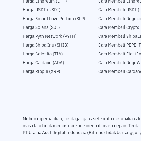
Harga Ethereum (ETH)
Cara Membeli Ethere
Harga USDT (USDT)
Cara Membeli USDT (
Harga Smoot Love Portion (SLP)
Cara Membeli Dogeco
Harga Solana (SOL)
Cara Membeli Crypto
Harga Pyth Network (PYTH)
Cara Membeli Shiba I
Harga Shiba Inu (SHIB)
Cara Membeli PEPE (
Harga Celestia (TIA)
Cara Membeli Floki I
Harga Cardano (ADA)
Cara Membeli DogeWi
Harga Ripple (XRP)
Cara Membeli Cardan
Mohon diperhatikan, perdagangan aset kripto merupakan aktivi
masa lalu tidak mencerminkan kinerja di masa depan. Terda
PT Utama Aset Digital Indonesia (Bittime) tidak bertanggung 