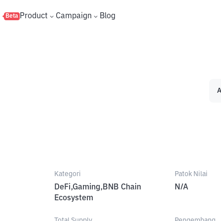
s
Product
Campaign
Blog
Beta
A
Kategori
Patok Nilai
DeFi,Gaming,BNB Chain
N/A
Ecosystem
Total Supply
Pengembang