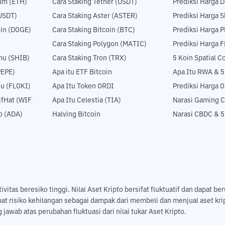
um (ETH)
Cara Staking Tether (USDT)
Prediksi Harga 
USDT)
Cara Staking Aster (ASTER)
Prediksi Harga S
in (DOGE)
Cara Staking Bitcoin (BTC)
Prediksi Harga 
Cara Staking Polygon (MATIC)
Prediksi Harga 
nu (SHIB)
Cara Staking Tron (TRX)
5 Koin Spatial 
PEPE)
Apa itu ETF Bitcoin
Apa Itu RWA & 
nu (FLOKI)
Apa Itu Token ORDI
Prediksi Harga 
fHat (WIF)
Apa Itu Celestia (TIA)
Narasi Gaming C
o (ADA)
Halving Bitcoin
Narasi CBDC & 
tas beresiko tinggi. Nilai Aset Kripto bersifat fluktuatif dan dapat ber
pat risiko kehilangan sebagai dampak dari membeli dan menjual aset k
jawab atas perubahan fluktuasi dari nilai tukar Aset Kripto.