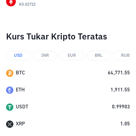
¥
0.02732
Kurs Tukar Kripto Teratas
USD
INR
EUR
BRL
RUB
BTC
64,771.55
ETH
1,911.55
USDT
0.99903
XRP
1.05