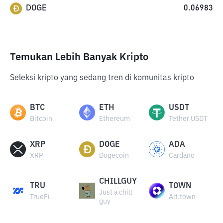
DOGE
0.06983
Temukan Lebih Banyak Kripto
Seleksi kripto yang sedang tren di komunitas kripto
BTC
ETH
USDT
Bitcoin
Ethereum
Tether USDT
XRP
DOGE
ADA
XRP
Dogecoin
Cardano
CHILLGUY
TRU
TOWN
Just a chill
TrueFi
Alt.town
guy