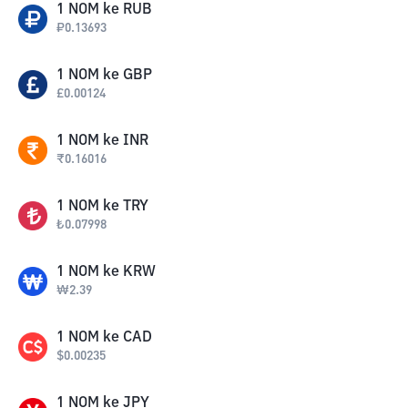
1
NOM
ke
RUB
₽
0.13693
1
NOM
ke
GBP
£
0.00124
1
NOM
ke
INR
₹
0.16016
1
NOM
ke
TRY
₺
0.07998
1
NOM
ke
KRW
₩
2.39
1
NOM
ke
CAD
$
0.00235
1
NOM
ke
JPY