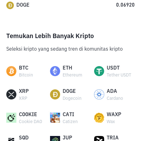
DOGE
0.06920
Temukan Lebih Banyak Kripto
Seleksi kripto yang sedang tren di komunitas kripto
BTC
ETH
USDT
Bitcoin
Ethereum
Tether USDT
XRP
DOGE
ADA
XRP
Dogecoin
Cardano
COOKIE
CATI
WAXP
Cookie DAO
Catizen
Wax
SQD
JUP
TRIA