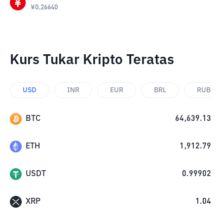
¥
0.26640
Kurs Tukar Kripto Teratas
USD
INR
EUR
BRL
RUB
BTC
64,639.13
ETH
1,912.79
USDT
0.99902
XRP
1.04