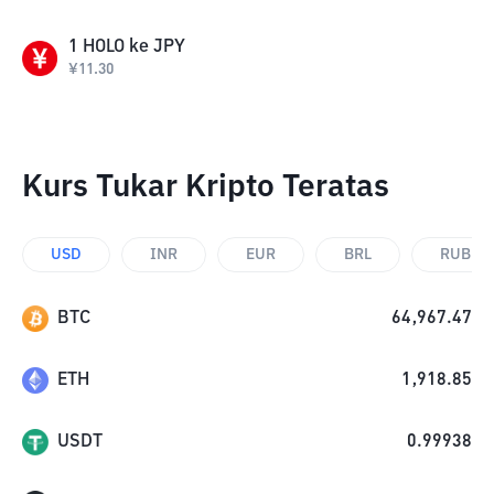
1
HOLO
ke
JPY
¥
11.30
Kurs Tukar Kripto Teratas
USD
INR
EUR
BRL
RUB
BTC
64,967.47
ETH
1,918.85
USDT
0.99938