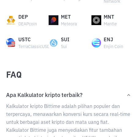
Network
DEP
MET
MNT
DEAPcoin
Meteora
Mantle
USTC
SUI
ENJ
TerraClassicUSD
Sui
Enjin Coin
FAQ
Apa Kalkulator kripto terbaik?
Kalkulator kripto Bittime adalah pilihan populer dan
terpercaya, menawarkan konversi kurs secara real-time
untuk berbagai aset kripto dan mata uang fiat.
Kalkulator Bittime juga menyediakan fitur tambahan