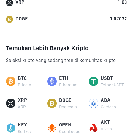
XRP
1.03
DOGE
0.07032
Temukan Lebih Banyak Kripto
Seleksi kripto yang sedang tren di komunitas kripto
BTC
ETH
USDT
Bitcoin
Ethereum
Tether USDT
XRP
DOGE
ADA
XRP
Dogecoin
Cardano
AKT
KEY
OPEN
Akash
Selfkey
OpenLedger