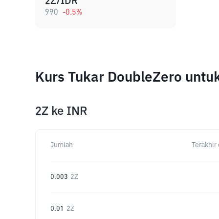
2Z/IDR
990
-0.5
%
Kurs Tukar DoubleZero untu
2Z
ke
INR
Jumlah
Terakhir 
0.003
2Z
0.01
2Z