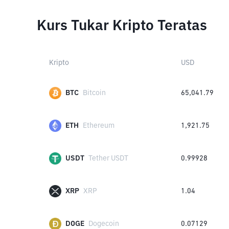
Kurs Tukar Kripto Teratas
Kripto
USD
BTC
Bitcoin
65,041.79
ETH
Ethereum
1,921.75
USDT
Tether USDT
0.99928
XRP
XRP
1.04
DOGE
Dogecoin
0.07129