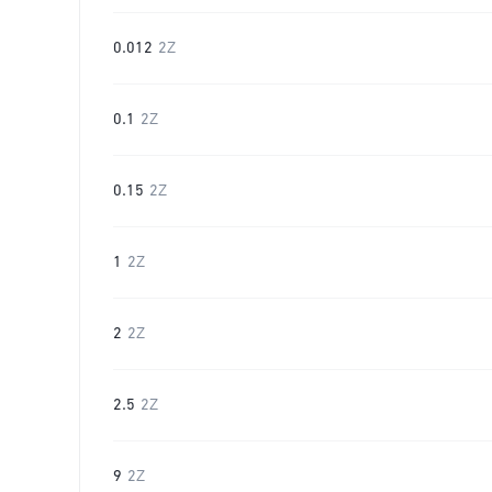
0.012
2Z
0.1
2Z
0.15
2Z
1
2Z
2
2Z
2.5
2Z
9
2Z