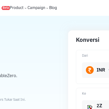
s
Product
Campaign
Blog
Beta
Konversi
Dari
INR
ubleZero.
Ke
s Tukar Saat Ini.
2Z