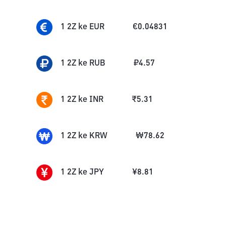
1
2Z
ke
EUR
€
0.04831
1
2Z
ke
RUB
₽
4.57
1
2Z
ke
INR
₹
5.31
1
2Z
ke
KRW
₩
78.62
1
2Z
ke
JPY
¥
8.81