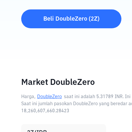
Beli
DoubleZero
(
2Z
)
Market DoubleZero
Harga,
DoubleZero
saat ini adalah
5.31789 INR
. In
Saat ini jumlah pasokan DoubleZero yang beredar ad
18,260,607,660.28423