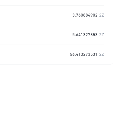
3.760884902
2Z
5.641327353
2Z
56.413273531
2Z