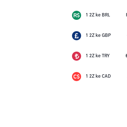
1
2Z
ke
BRL
1
2Z
ke
GBP
1
2Z
ke
TRY
1
2Z
ke
CAD