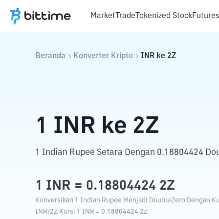
Market
Trade
Tokenized Stock
Future
Beranda
Konverter Kripto
INR
ke
2Z
1
INR
ke
2Z
1 Indian Rupee Setara Dengan 0.18804424 Do
1
INR
=
0.18804424
2Z
Konversikan 1 Indian Rupee Menjadi DoubleZero Dengan Kur
INR
/
2Z
Kurs
: 1
INR
=
0.18804424
2Z