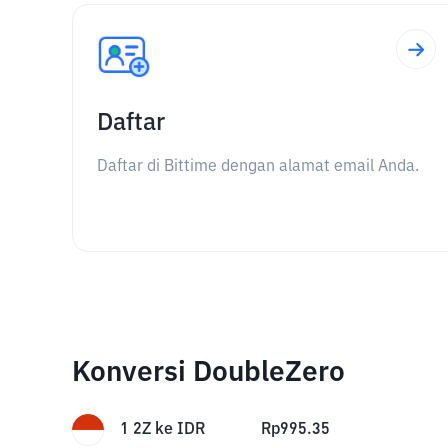
Daftar
Daftar di Bittime dengan alamat email Anda.
Konversi DoubleZero
1
2Z
ke
IDR
Rp
995.35