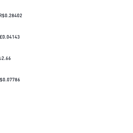
R$
0.28402
£
0.04143
₺
2.66
$
0.07786