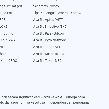
DogeWifHat (WIF)
Saham Vs Crypto
hiba Inu
Tips Keuangan Generasi Sandwich
PEPE
Apa Itu Aptos (APT)
FLOKI
Apa Itu Injective (INJ)
Computing
Apa Itu Pajak Bitcoin
5 Koin RWA
Apa Itu Pyth Network
ONDO
Apa Itu Token SEI
hain
Apa Itu Kaspa (KAS)
5 Koin CBDC
Apa Itu Token NEO
ubah secara signifikan dari waktu ke waktu. Kinerja pada
ripto dan sepenuhnya keputusan independen dari pengguna.