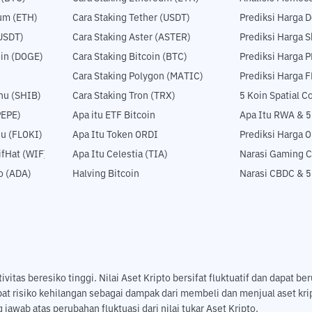
um (ETH)
Cara Staking Tether (USDT)
Prediksi Harga 
USDT)
Cara Staking Aster (ASTER)
Prediksi Harga S
in (DOGE)
Cara Staking Bitcoin (BTC)
Prediksi Harga 
Cara Staking Polygon (MATIC)
Prediksi Harga 
nu (SHIB)
Cara Staking Tron (TRX)
5 Koin Spatial 
PEPE)
Apa itu ETF Bitcoin
Apa Itu RWA & 
nu (FLOKI)
Apa Itu Token ORDI
Prediksi Harga 
fHat (WIF)
Apa Itu Celestia (TIA)
Narasi Gaming C
o (ADA)
Halving Bitcoin
Narasi CBDC & 
tas beresiko tinggi. Nilai Aset Kripto bersifat fluktuatif dan dapat ber
pat risiko kehilangan sebagai dampak dari membeli dan menjual aset k
jawab atas perubahan fluktuasi dari nilai tukar Aset Kripto.