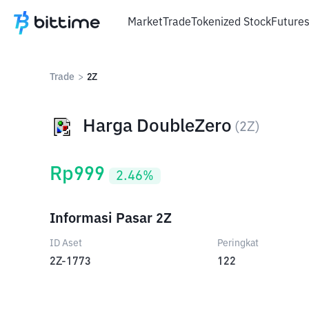
Market
Trade
Tokenized Stock
Future
Trade
>
2Z
Harga DoubleZero
(
2Z
)
Rp
999
2.46
%
Informasi Pasar 2Z
ID Aset
Peringkat
2Z-1773
122