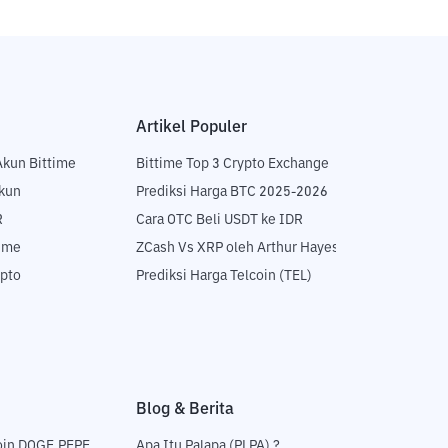
Artikel Populer
Akun Bittime
Bittime Top 3 Crypto Exchange
Akun
Prediksi Harga BTC 2025-2026
R
Cara OTC Beli USDT ke IDR
time
ZCash Vs XRP oleh Arthur Hayes
ypto
Prediksi Harga Telcoin (TEL)
Blog & Berita
oin DOGE,PEPE
Apa Itu Palapa (PLPA) ?