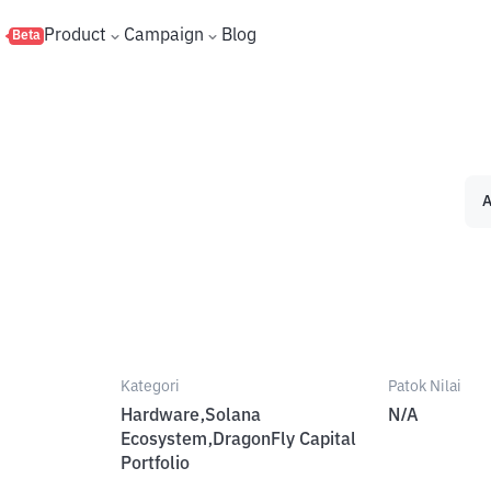
s
Product
Campaign
Blog
Beta
A
Kategori
Patok Nilai
Hardware,Solana
N/A
Ecosystem,DragonFly Capital
Portfolio