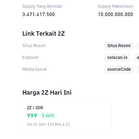
Supply Yang Beredar
Supply Maksimum
3.471.417.500
10.000.000.000
Link Terkait 2Z
Situs Resmi
Situs Resmi
Explorer
solscan.io
a
Media Sosial
sourceCode
Harga 2Z Hari Ini
2Z
/
IDR
999
2.46
%
Vol 24 Jam
:
522.854,6
2Z