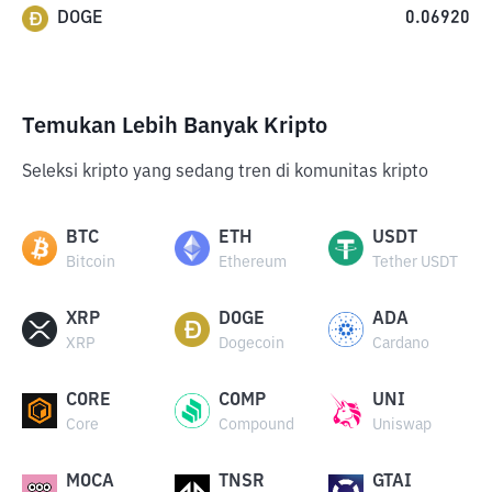
DOGE
0.06920
Temukan Lebih Banyak Kripto
Seleksi kripto yang sedang tren di komunitas kripto
BTC
ETH
USDT
Bitcoin
Ethereum
Tether USDT
XRP
DOGE
ADA
XRP
Dogecoin
Cardano
CORE
COMP
UNI
Core
Compound
Uniswap
MOCA
TNSR
GTAI