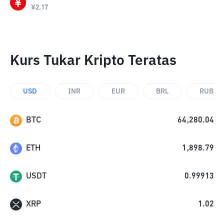
¥
2.17
Kurs Tukar Kripto Teratas
USD
INR
EUR
BRL
RUB
BTC
64,280.04
ETH
1,898.79
USDT
0.99913
XRP
1.02