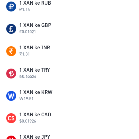
1
XAN
ke
RUB
₽
1.14
1
XAN
ke
GBP
£
0.01021
1
XAN
ke
INR
₹
1.31
1
XAN
ke
TRY
₺
0.65526
1
XAN
ke
KRW
₩
19.51
1
XAN
ke
CAD
$
0.01926
1
XAN
ke
JPY