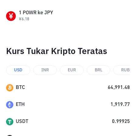
1
POWR
ke
JPY
¥
6.18
Kurs Tukar Kripto Teratas
USD
INR
EUR
BRL
RUB
BTC
64,991.48
ETH
1,919.77
USDT
0.99925