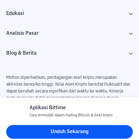
Edukasi
Analisis Pasar
Blog & Berita
Mohon diperhatikan, perdagangan aset kripto merupakan
aktivitas beresiko tinggi. Nilai Aset Kripto bersifat fluktuatif dan
dapat berubah secara signifikan dari waktu ke waktu. Kinerja
pada masa lalu tidak mencerminkan kinerja di masa depan.
Terdapat risiko kehilangan sebagai dampak dari membeli dan
Aplikasi Bittime
menjual aset kripto dan sepenuhnya keputusan independen dari
Cara termudah dalam trading Bitcoin & Aset kripto
pengguna. PT Utama Aset Digital Indonesia (Bittime) tidak
bertanggung jawab atas perubahan fluktuasi dari nilai tukar Aset
Unduh Sekarang
Kripto.