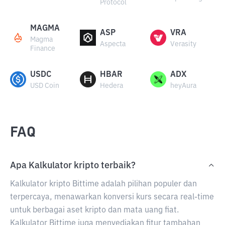
Protocol
MAGMA
ASP
VRA
Magma
Aspecta
Verasity
Finance
USDC
HBAR
ADX
USD Coin
Hedera
heyAura
FAQ
Apa Kalkulator kripto terbaik?
Kalkulator kripto Bittime adalah pilihan populer dan
terpercaya, menawarkan konversi kurs secara real-time
untuk berbagai aset kripto dan mata uang fiat.
Kalkulator Bittime juga menyediakan fitur tambahan