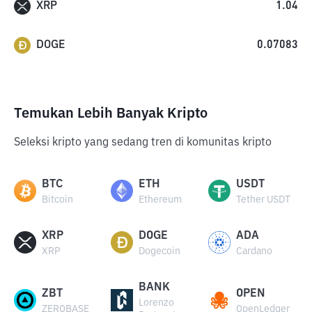
XRP
1.04
DOGE
0.07083
Temukan Lebih Banyak Kripto
Seleksi kripto yang sedang tren di komunitas kripto
BTC
ETH
USDT
Bitcoin
Ethereum
Tether USDT
XRP
DOGE
ADA
XRP
Dogecoin
Cardano
BANK
ZBT
OPEN
Lorenzo
ZEROBASE
OpenLedger