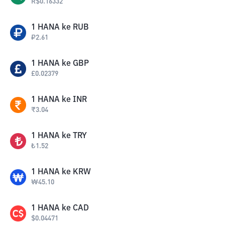
R$
0.16332
1
HANA
ke
RUB
₽
2.61
1
HANA
ke
GBP
£
0.02379
1
HANA
ke
INR
₹
3.04
1
HANA
ke
TRY
₺
1.52
1
HANA
ke
KRW
₩
45.10
1
HANA
ke
CAD
$
0.04471