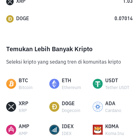
XRP
1.03
DOGE
0.07014
Temukan Lebih Banyak Kripto
Seleksi kripto yang sedang tren di komunitas kripto
BTC
ETH
USDT
Bitcoin
Ethereum
Tether USDT
XRP
DOGE
ADA
XRP
Dogecoin
Cardano
AMP
IDEX
KOMA
AMP
IDEX
Koma Inu