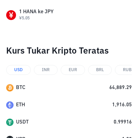
1
HANA
ke
JPY
¥
5.05
Kurs Tukar Kripto Teratas
USD
INR
EUR
BRL
RUB
BTC
64,889.29
ETH
1,916.05
USDT
0.99916