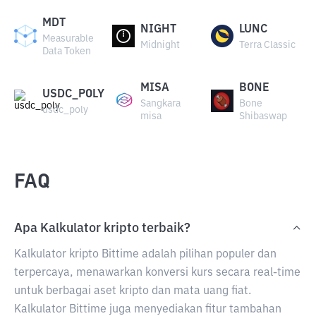
MDT
NIGHT
LUNC
Measurable
Midnight
Terra Classic
Data Token
MISA
BONE
USDC_POLY
Sangkara
Bone
usdc_poly
misa
Shibaswap
FAQ
Apa Kalkulator kripto terbaik?
Kalkulator kripto Bittime adalah pilihan populer dan
terpercaya, menawarkan konversi kurs secara real-time
untuk berbagai aset kripto dan mata uang fiat.
Kalkulator Bittime juga menyediakan fitur tambahan