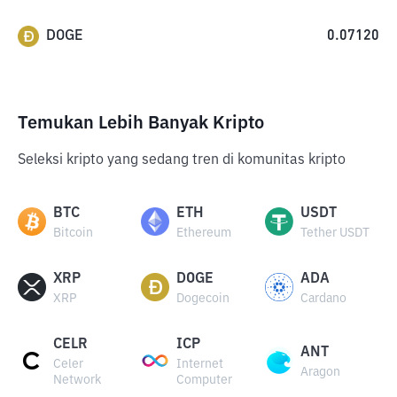
DOGE
0.07120
Temukan Lebih Banyak Kripto
Seleksi kripto yang sedang tren di komunitas kripto
BTC
ETH
USDT
Bitcoin
Ethereum
Tether USDT
XRP
DOGE
ADA
XRP
Dogecoin
Cardano
CELR
ICP
ANT
Celer
Internet
Aragon
Network
Computer