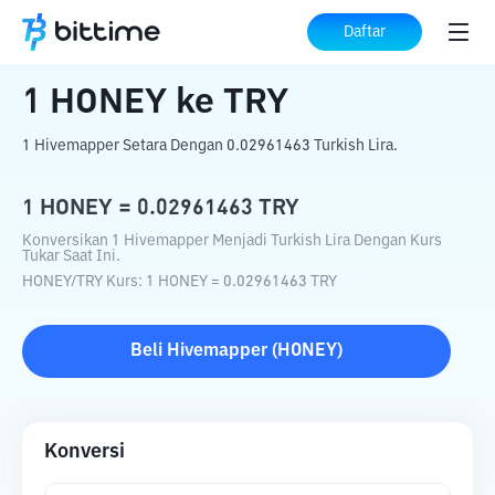
Beranda
Konverter Kripto
HONEY
ke
Daftar
TRY
1
HONEY
ke
TRY
1 Hivemapper Setara Dengan 0.02961463 Turkish Lira.
1
HONEY
=
0.02961463
TRY
Konversikan 1 Hivemapper Menjadi Turkish Lira Dengan Kurs
Tukar Saat Ini.
HONEY
/
TRY
Kurs
: 1
HONEY
=
0.02961463
TRY
Beli
Hivemapper
(
HONEY
)
Konversi