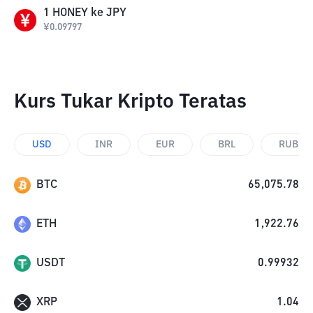
1
HONEY
ke
JPY
¥
0.09797
Kurs Tukar Kripto Teratas
USD
INR
EUR
BRL
RUB
BTC
65,075.78
ETH
1,922.76
USDT
0.99932
XRP
1.04