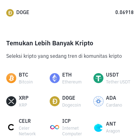
DOGE
0.06918
Temukan Lebih Banyak Kripto
Seleksi kripto yang sedang tren di komunitas kripto
BTC
ETH
USDT
Bitcoin
Ethereum
Tether USDT
XRP
DOGE
ADA
XRP
Dogecoin
Cardano
CELR
ICP
ANT
Celer
Internet
Aragon
Network
Computer