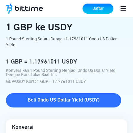
Beranda
Konverter Kripto
GBP
ke
USDY
Daftar
1
GBP
ke
USDY
1 Pound Sterling Setara Dengan 1.17961011 Ondo US Dollar
Yield.
1
GBP
=
1.17961011
USDY
Konversikan 1 Pound Sterling Menjadi Ondo US Dollar Yield
Dengan Kurs Tukar Saat Ini.
GBP
/
USDY
Kurs
: 1
GBP
=
1.17961011
USDY
Beli
Ondo US Dollar Yield
(
USDY
)
Konversi