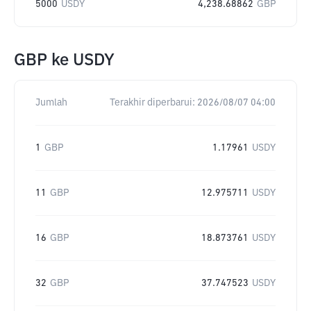
5000
USDY
4,238.68862
GBP
GBP
ke
USDY
Jumlah
Terakhir diperbarui:
2026/08/07 04:00
1
GBP
1.17961
USDY
11
GBP
12.975711
USDY
16
GBP
18.873761
USDY
32
GBP
37.747523
USDY