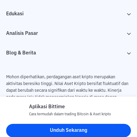
Edukasi
Analisis Pasar
Blog & Berita
Mohon diperhatikan, perdagangan aset kripto merupakan
aktivitas beresiko tinggi. Nilai Aset Kripto bersifat fluktuatif dan
dapat berubah secara signifikan dari waktu ke waktu. Kinerja
pada masa lalu tidak mencerminkan kinerja di masa depan.
Terdapat risiko kehilangan sebagai dampak dari membeli dan
Aplikasi Bittime
menjual aset kripto dan sepenuhnya keputusan independen dari
Cara termudah dalam trading Bitcoin & Aset kripto
pengguna. PT Utama Aset Digital Indonesia (Bittime) tidak
bertanggung jawab atas perubahan fluktuasi dari nilai tukar Aset
Unduh Sekarang
Kripto.