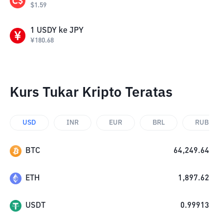
$
1.59
1
USDY
ke
JPY
¥
180.68
Kurs Tukar Kripto Teratas
USD
INR
EUR
BRL
RUB
BTC
64,249.64
ETH
1,897.62
USDT
0.99913