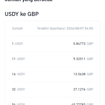
USDY
ke
GBP
Jumlah
Terakhir diperbarui:
2026/08/07 04:00
1
USDY
0.84773
GBP
11
USDY
9.32511
GBP
16
USDY
13.5638
GBP
32
USDY
27.1276
GBP
54
USDY
45.77783
GBP