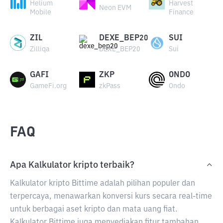
Helium
Harvest
Neon EVM
Mobile
Finance
ZIL
DEXE_BEP20
SUI
Zilliqa
DEXE_BEP20
Sui
GAFI
ZKP
ONDO
GameFi.org
zkPass
Ondo
FAQ
Apa Kalkulator kripto terbaik?
Kalkulator kripto Bittime adalah pilihan populer dan
terpercaya, menawarkan konversi kurs secara real-time
untuk berbagai aset kripto dan mata uang fiat.
Kalkulator Bittime juga menyediakan fitur tambahan