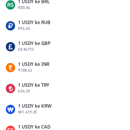
1
USDY
ke
BRL
R$
5.84
1
USDY
ke
RUB
₽
94.65
1
USDY
ke
GBP
£
0.84773
1
USDY
ke
INR
₹
108.62
1
USDY
ke
TRY
₺
54.39
1
USDY
ke
KRW
₩
1,619.35
1
USDY
ke
CAD