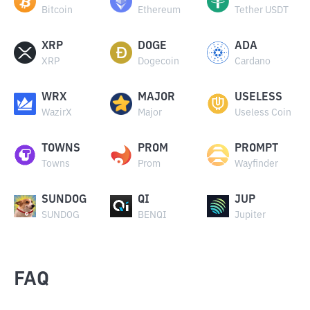
Bitcoin
Ethereum
Tether USDT
XRP
DOGE
ADA
XRP
Dogecoin
Cardano
WRX
MAJOR
USELESS
WazirX
Major
Useless Coin
TOWNS
PROM
PROMPT
Towns
Prom
Wayfinder
SUNDOG
QI
JUP
SUNDOG
BENQI
Jupiter
FAQ