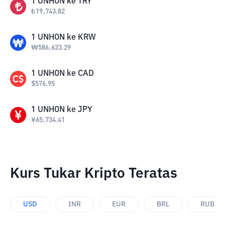
1
UNHON
ke
TRY
₺
19,743.82
1
UNHON
ke
KRW
₩
586,623.29
1
UNHON
ke
CAD
$
576.95
1
UNHON
ke
JPY
¥
65,734.41
Kurs Tukar Kripto Teratas
USD
INR
EUR
BRL
RUB