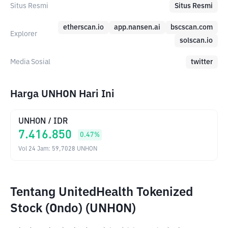
Situs Resmi
Situs Resmi
etherscan.io
app.nansen.ai
bscscan.com
Explorer
solscan.io
Media Sosial
twitter
Harga UNHON Hari Ini
UNHON
/
IDR
7.416.850
0.47
%
Vol 24 Jam
:
59,7028
UNHON
Tentang UnitedHealth Tokenized
Stock (Ondo) (UNHON)