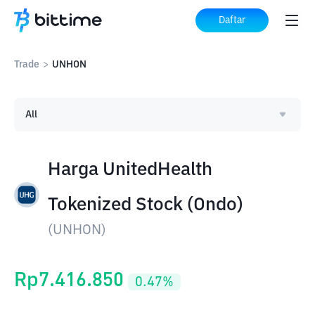
Daftar
Trade
>
UNHON
All
Harga UnitedHealth
Tokenized Stock (Ondo)
(
UNHON
)
Rp
7.416.850
0.47
%