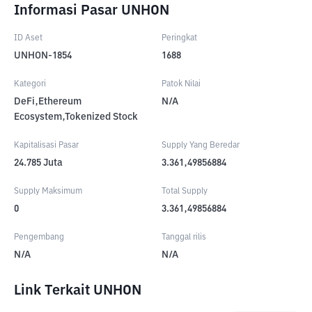
Informasi Pasar UNHON
ID Aset
Peringkat
UNHON-1854
1688
Kategori
Patok Nilai
DeFi,Ethereum
N/A
Ecosystem,Tokenized Stock
Kapitalisasi Pasar
Supply Yang Beredar
24.785
Juta
3.361,49856884
Supply Maksimum
Total Supply
0
3.361,49856884
Pengembang
Tanggal rilis
N/A
N/A
Link Terkait UNHON