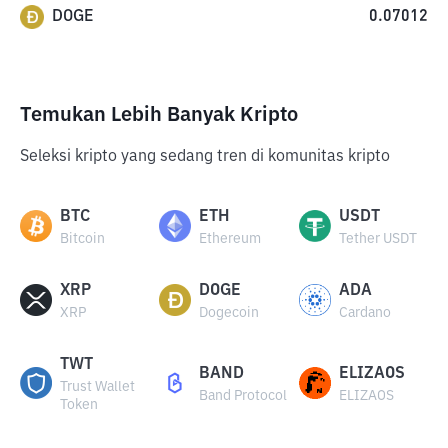
DOGE
0.07012
Temukan Lebih Banyak Kripto
Seleksi kripto yang sedang tren di komunitas kripto
BTC
ETH
USDT
Bitcoin
Ethereum
Tether USDT
XRP
DOGE
ADA
XRP
Dogecoin
Cardano
TWT
BAND
ELIZAOS
Trust Wallet
Band Protocol
ELIZAOS
Token