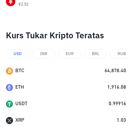
¥
2.52
Kurs Tukar Kripto Teratas
USD
INR
EUR
BRL
RUB
BTC
64,878.40
ETH
1,916.08
USDT
0.99916
XRP
1.03