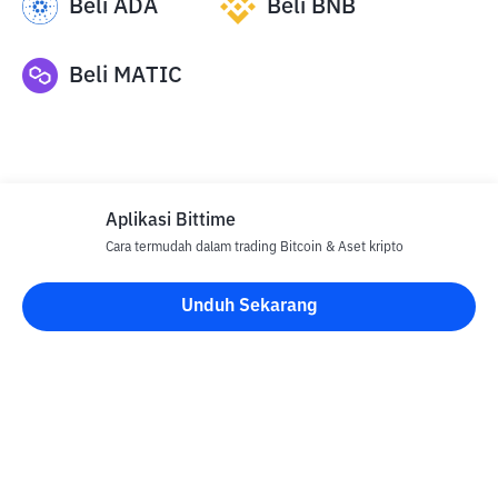
Beli
ADA
Beli
BNB
Beli
MATIC
Aplikasi Bittime
Cara termudah dalam trading Bitcoin & Aset kripto
Disclaimer
Unduh Sekarang
Semua Artikel pada website ini hanya bersifat informasi dan
bukan merupakan nasihat, rekomendasi, tawaran atau ajakan
untuk menjual dan membeli aset kripto apapun. Perdagangan
aset kripto merupakan aktivitas berisiko tinggi. Harga aset kripto
bersifat fluktuatif, dimana harga dapat berubah secara signifikan
dari waktu ke waktu. Bittime tidak bertanggung jawab atas
keputusan anda dalam melakukan transaksi jual beli dan