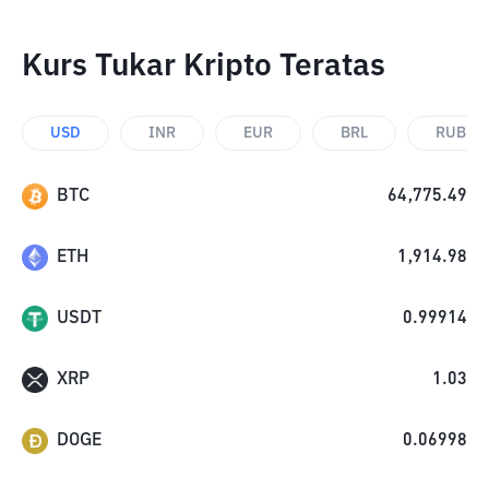
Kurs Tukar Kripto Teratas
USD
INR
EUR
BRL
RUB
BTC
64,775.49
ETH
1,914.98
USDT
0.99914
XRP
1.03
DOGE
0.06998