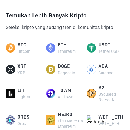
Temukan Lebih Banyak Kripto
Seleksi kripto yang sedang tren di komunitas kripto
BTC
ETH
USDT
Bitcoin
Ethereum
Tether USDT
XRP
DOGE
ADA
XRP
Dogecoin
Cardano
B2
LIT
TOWN
BSquared
Lighter
Alt.town
Network
NEIRO
ORBS
WETH_ETH
First Neiro On
Orbs
WETH_ETH
Ethereum